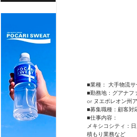
■業種： 大手物流
■勤務地：グアナフ
or ヌエボレオン州
■募集職種：顧客対
■仕事内容：
メキシコシティ：日
積もり業務など