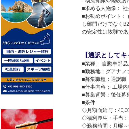
- 物流知識や経験
■求める人物像： 
■お勧めポイント：
し部門だけでなくB
の安定性は抜群であ
【通訳としてキャ
■業種： 自動車部
■勤務地：グアナフ
■募集職種：通訳職
■仕事内容： 工場
■募集背景：後任募
■条件
◇月額面給与：40,00
◇福利厚生・手当：
◇勤務時間：月曜～金曜、