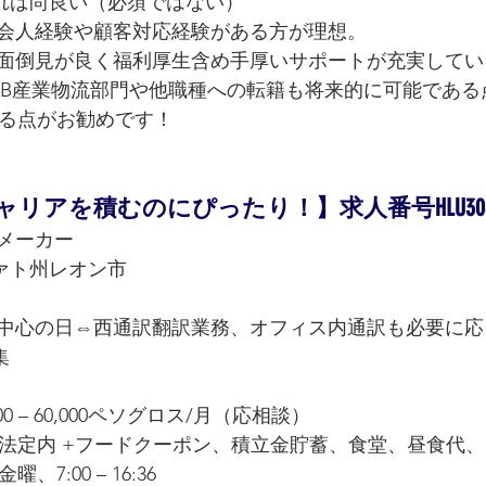
あれば尚良い（必須ではない）
社会人経験や顧客対応経験がある方が理想。
 面倒見が良く福利厚生含め手厚いサポートが充実してい
2B産業物流部門や他職種への転籍も将来的に可能である
る点がお勧めです！
リアを積むのにぴったり！】求人番号HLU308
品メーカー
ァト州レオン市
内中心の日⇔西通訳翻訳業務、オフィス内通訳も必要に
集
0 – 60,000ペソグロス/月（応相談）
法定内 +フードクーポン、積立金貯蓄、食堂、昼食代
7:00 – 16:36