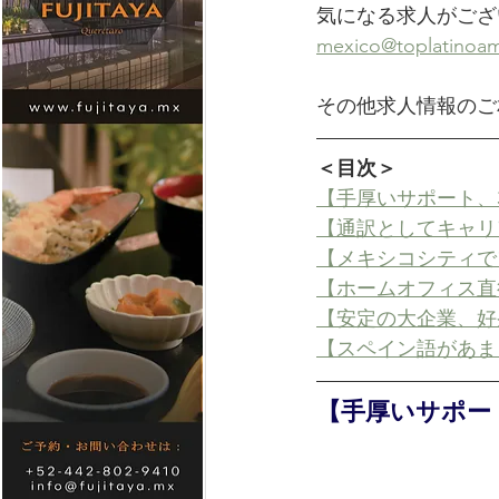
気になる求人がござ
mexico@toplatinoam
その他求人情報のご
＜目次＞
【手厚いサポート、
【通訳としてキャリ
【メキシコシティで
【ホームオフィス直
【安定の大企業、好
【スペイン語があま
【手厚いサポート、3