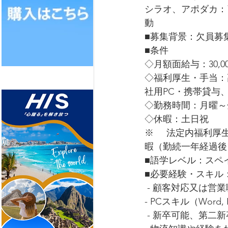
シラオ、アポダカ：
動
■募集背景：欠員募
■条件
◇月額面給与：30,00
◇福利厚生・手当：
社用PC・携帯貸与
◇勤務時間：月曜～金曜、
◇休暇：土日祝
※     法定内福利
暇（勤続一年経過後
■語学レベル：スペイ
■必要経験・スキル
 - 顧客対応又は営
- PCスキル（Word
 - 新卒可能、第二