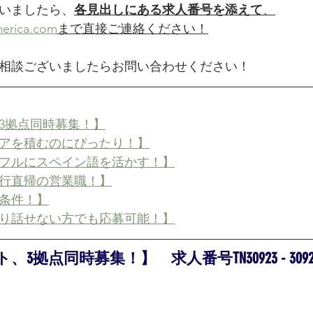
いましたら、
各見出しにある求人番号を添えて
、
erica.com
まで直接ご連絡ください！
相談ございましたらお問い合わせください！
3拠点同時募集！】
アを積むのにぴったり！】
フルにスペイン語を活かす！】
行直帰の営業職！】
条件！】
り話せない方でも応募可能！】
拠点同時募集！】　求人番号TN30923 - 3092