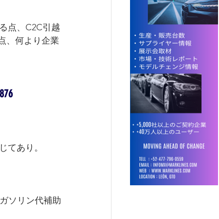
る点、C2C引越
点、何より企業
76
応じてあり。
、ガソリン代補助