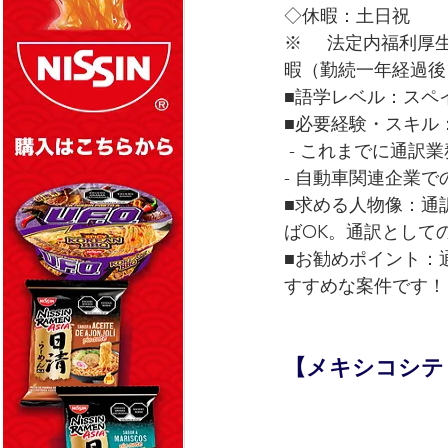
◇休暇：土日祝
※     法定内福利
暇（勤続一年経過後
■語学レベル：スペ
■必要経験・スキル
 - これまでに通
- 自動車関連企業
■求める人物像：通
ばOK。通訳として
■お勧めポイント：
すすめな案件です！
【メキシコシティ