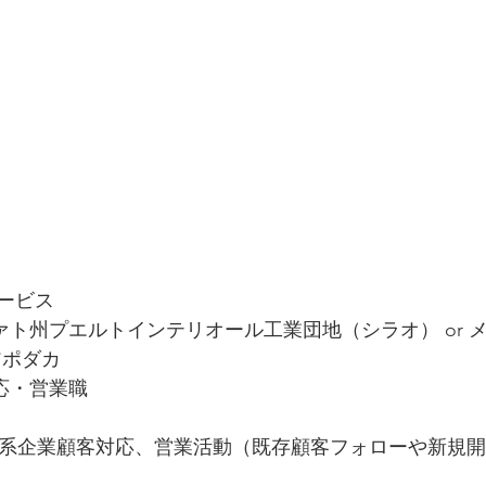
サービス
ァト州プエルトインテリオール工業団地（シラオ） or メ
アポダカ
応・営業職
系企業顧客対応、営業活動（既存顧客フォローや新規開