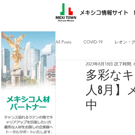
メキシコ情報サイト M
All Posts
COVID-19
レオン・
2023年8月18日
読了時間: 
メキシコ最新ニュース
ケレタ
多彩なキ
人8月】
求人・メキシコ就労
日墨交流
中