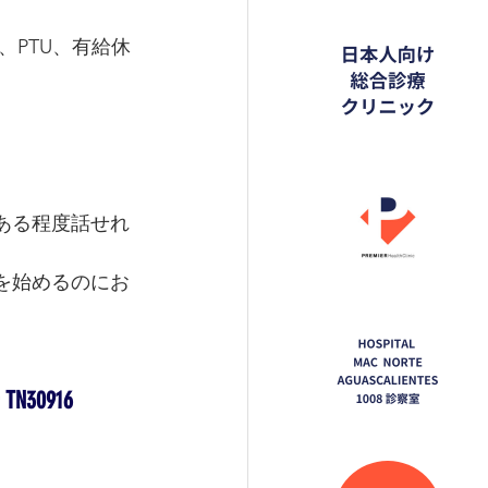
分、PTU、有給休
ある程度話せれ
を始めるのにお
0916