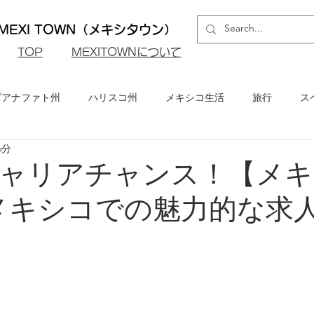
EXI TOWN（メキシタウン）
​TOP
MEXITOWNについて
グアナファト州
ハリスコ州
メキシコ生活
旅行
ス
6分
ロ州
メキシコシティ
イベント・お知らせ
メキシコビ
ャリアチャンス！【メキ
メキシコでの魅力的な求
メキシコ・グルメ