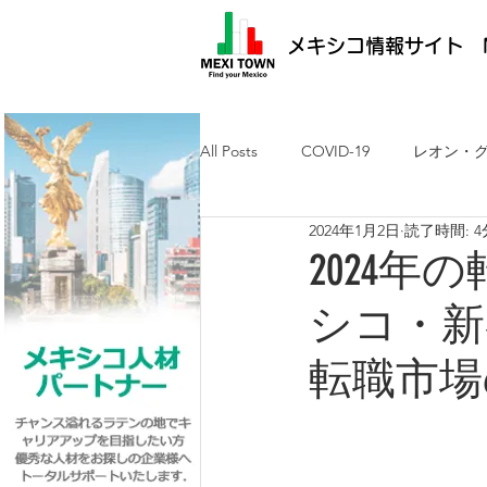
メキシコ情報サイト M
All Posts
COVID-19
レオン・
2024年1月2日
読了時間: 4
メキシコ最新ニュース
ケレタ
2024年
シコ・新
求人・メキシコ就労
日墨交流
転職市場