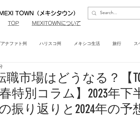
EXI TOWN（メキシタウン）
​TOP
MEXITOWNについて
グアナファト州
ハリスコ州
メキシコ生活
旅行
ス
分
ロ州
メキシコシティ
イベント・お知らせ
メキシコビ
の転職市場はどうなる？【T
春特別コラム】2023年下
メキシコ・グルメ
の振り返りと2024年の予