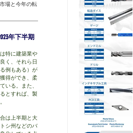
職市場と今年の転
23年下半期
期は特に建築業や
良く、それら日
る例もある）が
獲得ができ、柔
ている。また、
げるとすれば、製
。
割合は上半期と大
トシ州などのバ