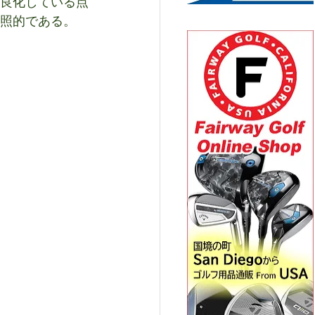
良化している点
照的である。