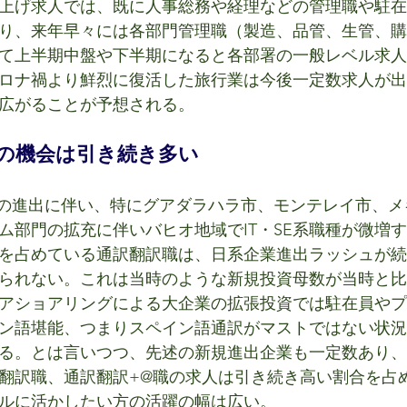
上げ求人では、既に人事総務や経理などの管理職や駐在
り、来年早々には各部門管理職（製造、品管、生管、購
て上半期中盤や下半期になると各部署の一般レベル求人
ロナ禍より鮮烈に復活した旅行業は今後一定数求人が出
広がることが予想される。
の機会は引き続き多い
業の進出に伴い、特にグアダラハラ市、モンテレイ市、
ム部門の拡充に伴いバヒオ地域でIT・SE系職種が微増
占めている通訳翻訳職は、日系企業進出ラッシュが続いた20
られない。これは当時のような新規投資母数が当時と比
アショアリングによる大企業の拡張投資では駐在員やプ
ン語堪能、つまりスペイン語通訳がマストではない状況
る。とは言いつつ、先述の新規進出企業も一定数あり、
翻訳職、通訳翻訳+@職の求人は引き続き高い割合を占
ルに活かしたい方の活躍の幅は広い。