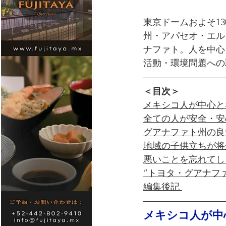
東京ドームおよそ13
州・アパセオ・エル・グ
ナファト。人を中心
活動・環境問題への
＜目次＞
メキシコ人が中心と
全ての人が安全・安
グアナファト州の良
地域の子供立ちが将
悪いことを忘れてし
”トヨタ・グアナフ
編集後記 
メキシコ人が中