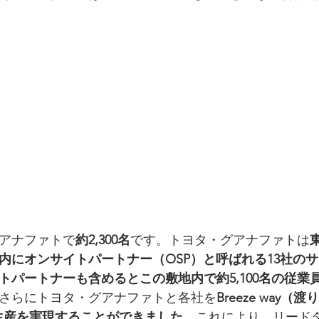
アナファトで
約2,300名
です。トヨタ・グアナファトは
内にオンサイトパートナー（OSP）と呼ばれる13社の
トパートナーも含めるとこの敷地内で約5,100名の従業
さらにトヨタ・グアナファトと各社を
Breeze way
imeの生産を実現することができました
。これにより、リード