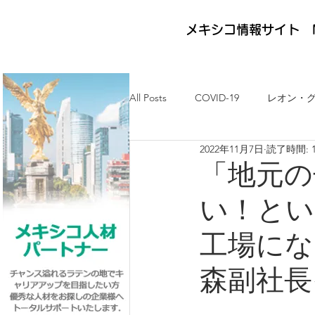
メキシコ情報サイト M
All Posts
COVID-19
レオン・
2022年11月7日
読了時間: 
メキシコ最新ニュース
ケレタ
「地元の
い！とい
求人・メキシコ就労
日墨交流
工場にな
森副社長