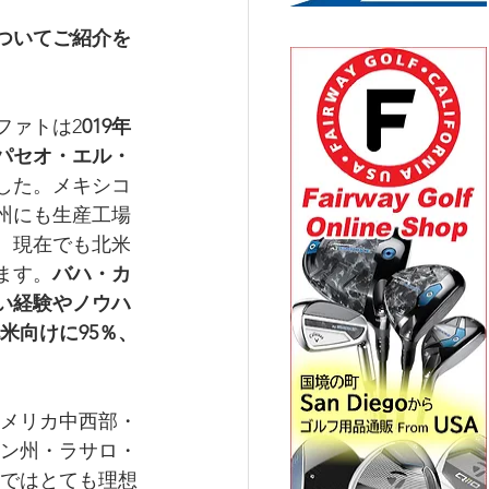
ついてご紹介を
ファトは2
019年
アパセオ・エル・
した。メキシコ
州にも生産工場
り、現在でも北米
ます。
バハ・カ
近い経験やノウハ
米向けに95％、
メリカ中西部・
ン州・ラサロ・
ではとても理想