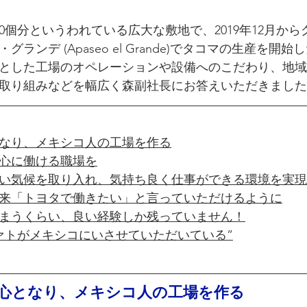
0個分というわれている広大な敷地で、2019年12月か
ランデ (Apaseo el Grande)でタコマの生産を開
とした工場のオペレーションや設備へのこだわり、地域
取り組みなどを幅広く森副社長にお答えいただきました
なり、メキシコ人の工場を作る
心に働ける職場を
い気候を取り入れ、気持ち良く仕事ができる環境を実現
来「トヨタで働きたい」と言っていただけるように
まうくらい、良い経験しか残っていません！
ァトがメキシコにいさせていただいている”
心となり、メキシコ人の工場を作る