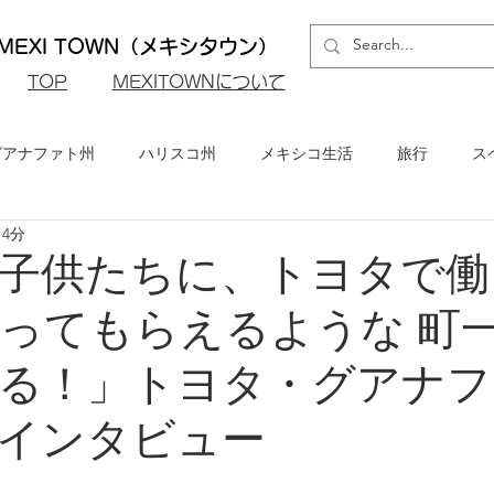
EXI TOWN（メキシタウン）
​TOP
MEXITOWNについて
グアナファト州
ハリスコ州
メキシコ生活
旅行
ス
14分
ロ州
メキシコシティ
イベント・お知らせ
メキシコビ
子供たちに、トヨタで働
ってもらえるような 町
メキシコ・グルメ
る！」トヨタ・グアナフ
インタビュー