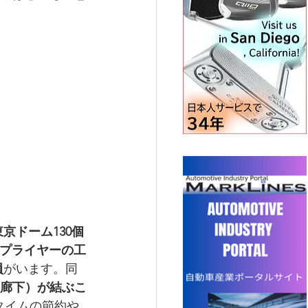
東京ドーム130個
サプライヤーの工
員
がいます。同
（渡り廊下）が結ぶこ
タイムの節約や