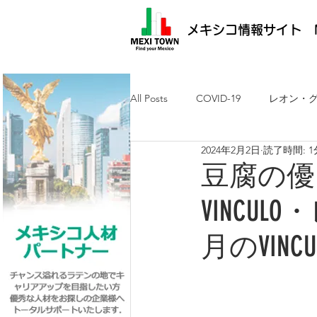
メキシコ情報サイト M
All Posts
COVID-19
レオン・
2024年2月2日
読了時間: 1
メキシコ最新ニュース
ケレタ
豆腐の優
VINCU
求人・メキシコ就労
日墨交流
月のVI