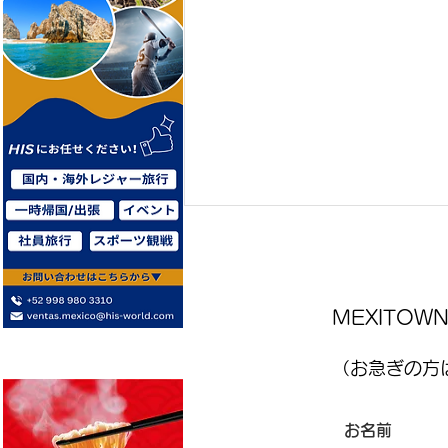
MEXITO
（お急ぎの方は
レストランJPN 8月7日金曜日
、8月8日土曜日店内営業にて