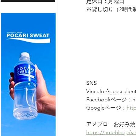
定休日：月曜日
※貸し切り（2時間
SNS
Vinculo Aguascalie
Facebookページ：http
Googleページ：
http
アメブロ　お好み焼
https://ameblo.jp/v