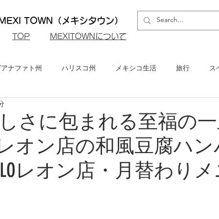
EXI TOWN（メキシタウン）
​TOP
MEXITOWNについて
グアナファト州
ハリスコ州
メキシコ生活
旅行
ス
分
ロ州
メキシコシティ
イベント・お知らせ
メキシコビ
しさに包まれる至福の一
LO・レオン店の和風豆腐ハン
メキシコ・グルメ
NCULOレオン店・月替わり