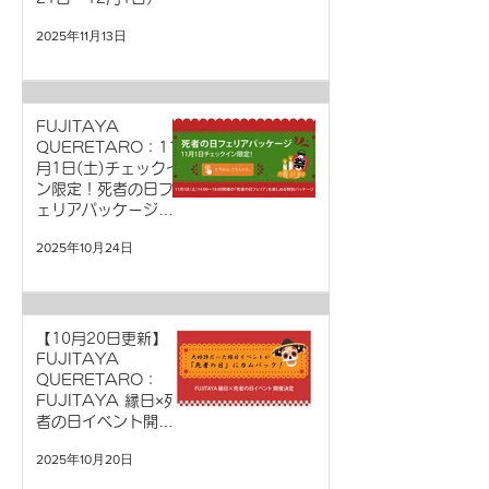
2025年11月13日
FUJITAYA
QUERETARO：11
月1日(土)チェックイ
ン限定！死者の日フ
ェリアパッケージの
お知らせ
2025年10月24日
【10月20日更新】
FUJITAYA
QUERETARO：
FUJITAYA 縁日×死
者の日イベント開催
のお知らせ（11月1
2025年10月20日
日(土)）