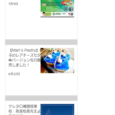
7月11日
アイス早速いただき
ました🍨
【Mari's Pastry】柚
子のレアチーズ七夕
🎋バージョン先行販
売しました！
6月22日
ケレタロ補習授業
校：髙室校長先生よ