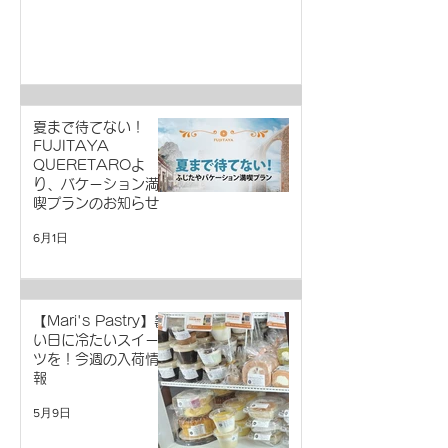
夏まで待てない！
FUJITAYA
QUERETAROよ
り、バケーション満
喫プランのお知らせ
6月1日
【Mari's Pastry】暑
い日に冷たいスイー
ツを！今週の入荷情
報
5月9日