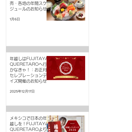
売・各地の年間スケ
ジュールのお知らせ
1月6日
年越しはFUJITAYA
QUERETAROへ行
かなきゃ！：お正月
セレブレーションデ
イズ開催のお知らせ
2025年12月17日
メキシコで日本の年
越しを！FUJITAYA
QUERETAROより