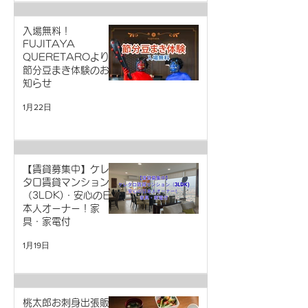
入場無料！
FUJITAYA
QUERETAROより
節分豆まき体験のお
知らせ
1月22日
【賃貸募集中】ケレ
タロ賃貸マンション
（3LDK)・安心の日
本人オーナー！家
具・家電付
1月19日
桃太郎お刺身出張販