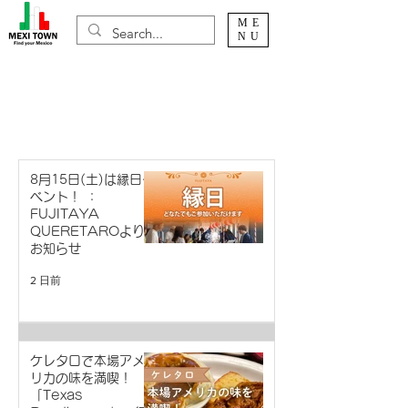
ME
NU
ケレタロ州
8月15日(土)は縁日イ
ベント！ ：
FUJITAYA
QUERETAROより
お知らせ
2 日前
ケレタロで本場アメ
リカの味を満喫！
「Texas