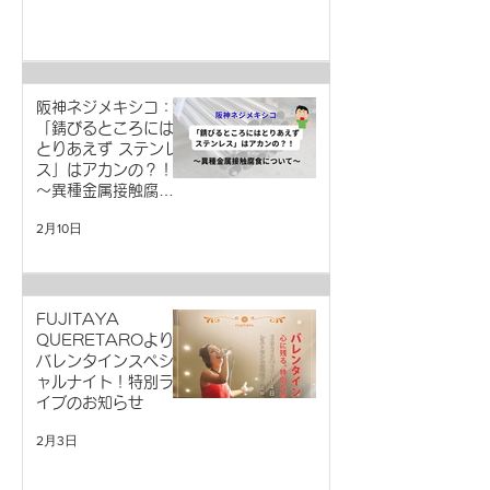
阪神ネジメキシコ：
「錆びるところには
とりあえず ステンレ
ス」はアカンの？！
～異種金属接触腐食
について～
2月10日
FUJITAYA
QUERETAROより
バレンタインスペシ
ャルナイト！特別ラ
イブのお知らせ
2月3日