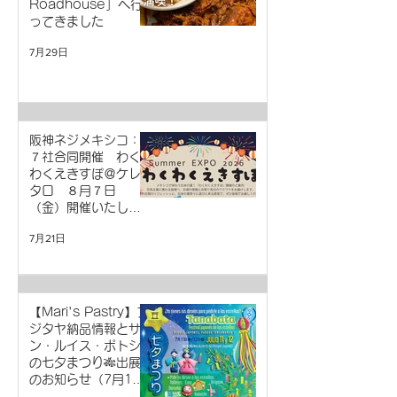
Roadhouse」へ行
ってきました
7月29日
阪神ネジメキシコ：
７社合同開催 わく
わくえきすぽ＠ケレ
タロ ８月７日
（金）開催いたしま
す！
7月21日
【Mari's Pastry】フ
ジタヤ納品情報とサ
ン・ルイス・ポトシ
の七夕まつり🎋出展
のお知らせ（7月11-
12日）※塩麴バニラ