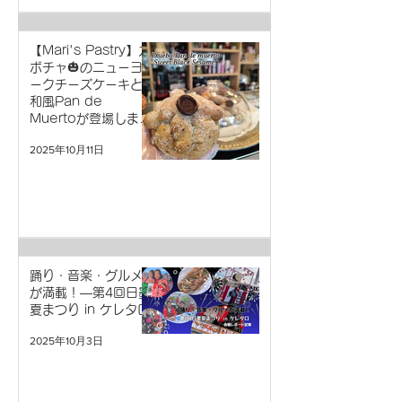
【Mari's Pastry】カ
ボチャ🎃のニューヨ
ークチーズケーキと
和風Pan de
Muertoが登場しまし
た！
2025年10月11日
踊り・音楽・グルメ
が満載！―第4回日墨
夏まつり in ケレタロ
2025年10月3日