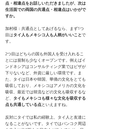
点・相違点をお話しいただきましたが、次は
生活面での両国の共通点・相違点はいかがで
すか。
加村様：共通点としてあげるなら、まず1つ
目は
タイ人もメキシコ人も人柄がいいこと
で
す。
2つ目はどちらの国も外国人を受け入れるこ
とには規制も少なくオープンです。例えばイ
ンドネシアはコンサルティング業ではビザが
下りないなど、外資に厳しい環境です。ま
た、タイは日本や韓国、華僑の文化をとても
吸収しており、メキシコはアメリカの文化を
吸収、最近では韓流などの文化も吸収するな
ど、
タイもメキシコも様々な文化を吸収する
点も共通している点
といえますね。
反対にタイでは私の経験上、タイ人と友達に
なることがないです。タイではバンコク周辺