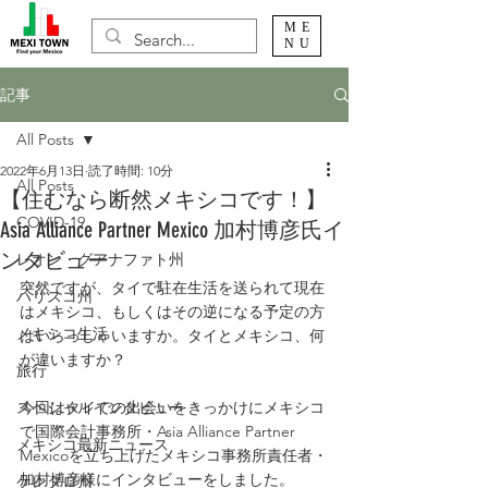
ME
NU
記事
All Posts
2022年6月13日
読了時間: 10分
All Posts
【住むなら断然メキシコです！】
COVID-19
Asia Alliance Partner Mexico 加村博彦氏イ
ンタビュー
レオン・グアナファト州
突然ですが、タイで駐在生活を送られて現在
ハリスコ州
はメキシコ、もしくはその逆になる予定の方
メキシコ生活
はいらっしゃいますか。タイとメキシコ、何
が違いますか？
旅行
スペシャルインタビュー
今回はタイでの出会いをきっかけにメキシコ
で国際会計事務所・Asia Alliance Partner 
メキシコ最新ニュース
Mexicoを立ち上げたメキシコ事務所責任者・
加村博彦様にインタビューをしました。
ケレタロ州