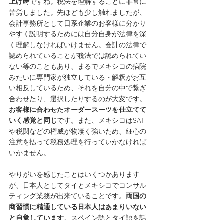
上げ時
ですね。税法を理解することに非常に
苦労しました。先ほども少し触れましたが、
会計事務所として日系企業のお客様に分かり
やすく説明するためには自分自身が法律を深
く理解しなければいけません。会計の法律で
認められていることが税法では認められてい
ない等のこともあり、まるでメキシコの病院
みたいに専門家が独立している・解釈がお互
い相反しているため、それを自分の中で繋ぎ
合わせたり、選択したりするのが大変です。
お客様に合わせたオーダースーツを仕立てて
いく感覚と同じ
です。また、メキシコはSAT
や税関などの権威が物凄く強いため、細心の
注意を払って税務処理を行っていかなければ
いかません。
やりがいを感じたことはいくつかあります
が、日本人としてタイとメキシコでコンサル
ティング業務が出来ていることです。
両国の
商習慣に精通している日本人はあまりいない
と自覚しています
。スペイン語とタイ語を話