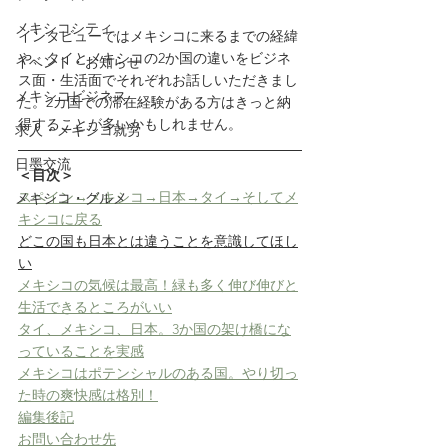
メキシコシティ
インタビューではメキシコに来るまでの経緯
や、タイとメキシコの2か国の違いをビジネ
イベント・お知らせ
ス面・生活面でそれぞれお話しいただきまし
メキシコビジネス
た。2カ国での滞在経験がある方はきっと納
得することが多いかもしれません。
求人・メキシコ就労
日墨交流
＜目次＞
スペイン→メキシコ→日本→タイ→そしてメ
メキシコ・グルメ
キシコに戻る
どこの国も日本とは違うことを意識してほし
い
メキシコの気候は最高！緑も多く伸び伸びと
生活できるところがいい
タイ、メキシコ、日本。3か国の架け橋にな
っていることを実感
メキシコはポテンシャルのある国。やり切っ
た時の爽快感は格別！
編集後記
お問い合わせ先