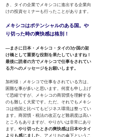
き、タイの企業でメキシコに進出する企業向
けの投資セミナーも行ったことがあります。
メキシコはポテンシャルのある国。や
り切った時の爽快感は格別！
―まさに日本・メキシコ・タイの3か国の架
け橋として重要な役割を果たしていますね！
最後に読者の方でメキシコで仕事をされてい
る方へのメッセージをお願いします。
加村様：メキシコで仕事をされている方は、
困難な事が多いと思います。何度も申し上げ
て恐縮ですが、メキシコの商習慣を理解する
のも難しく大変です。ただ、それでもメキシ
コは他国と比べてもビジネス環境は整ってい
ます。商習慣・税法の改正など難易度は高い
ところもありますが、やりがいは非常にあり
ます。
やり切ったときの爽快感は日本やタイ
よりも感じました
。アメリカの傘下というこ