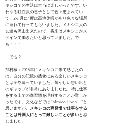
キシコでの生活は本当に楽しかったです。い
わゆる駐在員の息子として色々恵まれてい
て、2ヶ月に1度は高地休暇があり色々な場所
に連れて行ってもらいました。メキシコ人の
友達も沢山出来たので、将来はメキシコかス
ペインで働きたいと思っていました。で
も・・・
―でも？
加村様：2015年にメキシコに来て感じたの
は、自分の記憶の残像にある楽しいメキシコ
とは全然違っていました。輝かしい想い出と
のギャップが非常にありましたね。特に仕事
をする上での商習慣を理解することが難しか
ったです。文化などでは”Mexico Lindo！”と
思いますが、
メキシコの商習慣で仕事をする
ことは外国人にとって難しいことが多い
と感
じました。