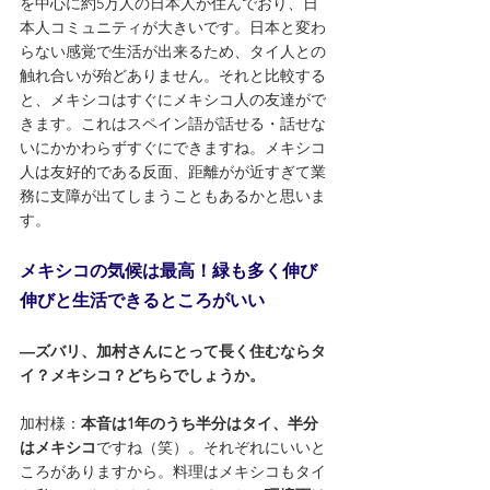
を中心に約5万人の日本人が住んでおり、日
本人コミュニティが大きいです。日本と変わ
らない感覚で生活が出来るため、タイ人との
触れ合いが殆どありません。それと比較する
と、メキシコはすぐにメキシコ人の友達がで
きます。これはスペイン語が話せる・話せな
いにかかわらずすぐにできますね。メキシコ
人は友好的である反面、距離がが近すぎて業
務に支障が出てしまうこともあるかと思いま
す。
メキシコの気候は最高！緑も多く伸び
伸びと生活できるところがいい
―ズバリ、加村さんにとって長く住むならタ
イ？メキシコ？どちらでしょうか。
加村様：
本音は1年のうち半分はタイ、半分
はメキシコ
ですね（笑）。それぞれにいいと
ころがありますから。料理はメキシコもタイ