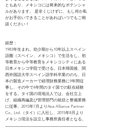
ともあり、メキシコには将来的なポテンシャ
ルがあります。 是非くじけずに、もし何か私
がお手伝いできることがあればいつでもご相
談ください！
経歴：
1983年生まれ。幼少期から10年以上スペイン
語圏（スペイン、メキシコ）で生活をし、初
等教育から中等教育をメキシコシティにある
日本メキシコ学院で受ける。日本帰国後、関
西外国語大学スペイン語学科卒業ののち、日
本の製造メーカーで経理財務業務に9年間従
事し、その中で4年間のタイ国での駐在経験
をする。タイ国の現地法人では、会社立上
げ、組織再編及び管理部門の統括と整備業務
に従事。2015年7月よりAsia Alliance Partner 
Co., Ltd.（タイ）に入社し、2015年8月より
メキシコ現法を設立し事務所責任者となる。