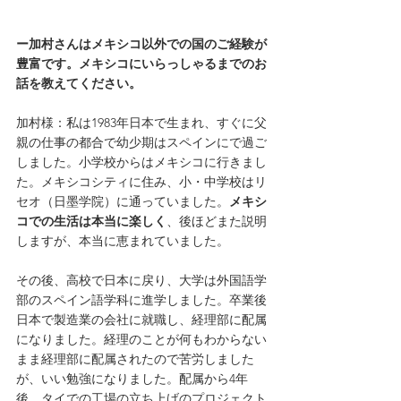
ー加村さんはメキシコ以外での国のご経験が
豊富です。メキシコにいらっしゃるまでのお
話を教えてください。
加村様：私は1983年日本で生まれ、すぐに父
親の仕事の都合で幼少期はスペインにで過ご
しました。小学校からはメキシコに行きまし
た。メキシコシティに住み、小・中学校はリ
セオ（日墨学院）に通っていました。
メキシ
コでの生活は本当に楽しく
、後ほどまた説明
しますが、本当に恵まれていました。
その後、高校で日本に戻り、大学は外国語学
部のスペイン語学科に進学しました。卒業後
日本で製造業の会社に就職し、経理部に配属
になりました。経理のことが何もわからない
まま経理部に配属されたので苦労しました
が、いい勉強になりました。配属から4年
後、タイでの工場の立ち上げのプロジェクト