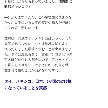
も私にはどちらもあっていました。
環境面は
断然メキシコ
です！
―分かります！ただ、この環境面の良さをな
かなか日本にいる日本の友達や知人が理解し
てくれず、悲しいです。
加村様：同感です。メキシコはカラっとした
天気で雨も少ない。バヒオ地域は緑も多く、
ゆったりとした環境で住むことが出来ますよ
ね。タイは湿気も多く、首都バンコクは1000
万人ほどが住む大都会なので、アパートメン
ト暮らしでメキシコのようにゆったりと緑に
囲まれて住むことが出来ないですね。
タイ、メキシコ、日本。3か国の架け橋
になっていることを実感