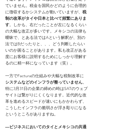
ていません。税金を国民かどのように合理的
に徴収するかシステムが動いていますが、
税
制の改革がタイや日本と比べて頻繁にありま
す
。しかも、右だったことが左になるくらい
の大幅な改正が多いです。メキシコの法律も
曖昧で、とある法ではAという解釈が、別の
法ではBだったりと、、、どう判断したらい
いのか困ることがあります。私も改正がある
度にお客様に説明するためにしっかり理解す
るのに精一杯になっています（笑）。
一方でFacturaの仕組みや大幅な税制改革に
システムなどのインフラが整っていません
。
特に3月31日の企業の締めの時はSATのウェブ
サイトは繋がりにくくなります。近代的な改
革を進めるスピードが速いにもかかわらず、
こうしたインフラの脆弱さが浮き彫りになる
というところがありますね。
―ビジネスにおいてのタイとメキシコの共通