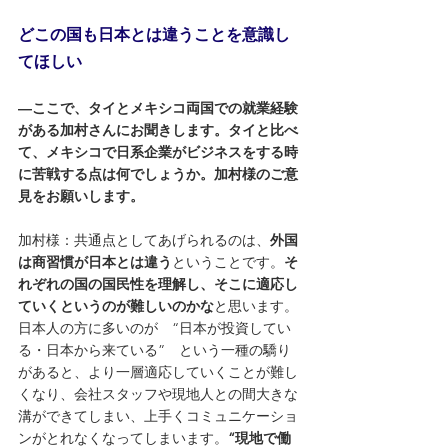
どこの国も日本とは違うことを意識し
てほしい
―ここで、タイとメキシコ両国での就業経験
がある加村さんにお聞きします。タイと比べ
て、メキシコで日系企業がビジネスをする時
に苦戦する点は何でしょうか。加村様のご意
見をお願いします。
加村様：共通点としてあげられるのは、
外国
は商習慣が日本とは違う
ということです。
そ
れぞれの国の国民性を理解し、そこに適応し
ていくというのが難しいのかな
と思います。
日本人の方に多いのが　“日本が投資してい
る・日本から来ている”　という一種の驕り
があると、より一層適応していくことが難し
くなり、会社スタッフや現地人との間大きな
溝ができてしまい、上手くコミュニケーショ
ンがとれなくなってしまいます。
“現地で働