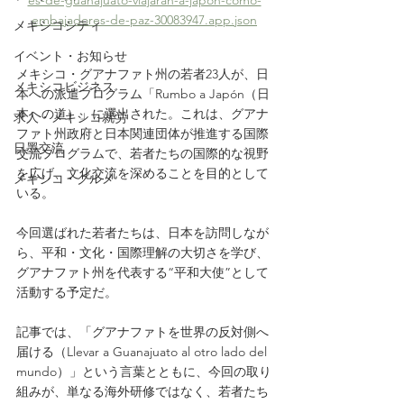
embajadores-de-paz-30083947.app.json
メキシコシティ
イベント・お知らせ
メキシコ・グアナファト州の若者23人が、日
メキシコビジネス
本への派遣プログラム「Rumbo a Japón（日
本への道）」に選出された。これは、グアナ
求人・メキシコ就労
ファト州政府と日本関連団体が推進する国際
日墨交流
交流プログラムで、若者たちの国際的な視野
を広げ、文化交流を深めることを目的として
メキシコ・グルメ
いる。 
今回選ばれた若者たちは、日本を訪問しなが
ら、平和・文化・国際理解の大切さを学び、
グアナファト州を代表する“平和大使”として
活動する予定だ。
記事では、「グアナファトを世界の反対側へ
届ける（Llevar a Guanajuato al otro lado del 
mundo）」という言葉とともに、今回の取り
組みが、単なる海外研修ではなく、若者たち