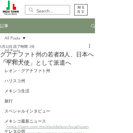
ME
NU
記事
All Posts
5月22日
読了時間: 2分
All Posts
グアナファト州の若者23人、日本へ
COVID-19
「平和大使」として派遣へ
レオン・グアナファト州
ハリスコ州
メキシコ生活
旅行
スペシャルインタビュー
メキシコ最新ニュース
https://oem.com.mx/elsoldeleon/local/joven
ケレタロ州
es-de-guanajuato-viajaran-a-japon-como-