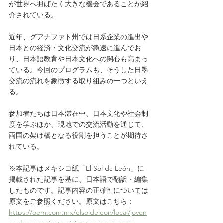
が世界へ羽ばたく大きな機会であることが紹
介されている。
近年、グアナファト州では日系企業の進出や
日本との経済・文化交流が急速に進んでお
り、日本語教育や日本文化への関心も高まっ
ている。今回のプログラムも、そうした日墨
交流の流れを象徴する取り組みの一つといえ
る。
参加者たちは日本滞在中、日本文化や社会制
度を学ぶほか、現地での交流活動を通じて、
両国の架け橋となる役割を担うことが期待さ
れている。
※本記事はメキシコ紙「El Sol de León」に
掲載された記事を基に、日本語で翻訳・編集
したものです。記事内容の正確性については
原文をご参照ください。原文はこちら：
https://oem.com.mx/elsoldeleon/local/joven
es-de-guanajuato-viajaran-a-japon-como-