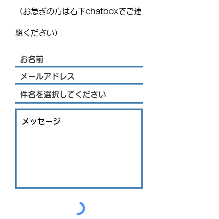
(FIG)2026、今年もレオンで
替わりメニュー
（お急ぎの方は右下chatboxでご連
開催！豪華ライブ出演者
を発表 海外アーティス
絡ください）
トや約200機の熱気球が集
結