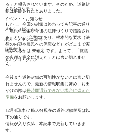
る」と報告されています。そのため、道路封
メキシコシティ
鎖は解除されたとありました。
イベント・お知らせ
しかし、今回の封鎖は終わっても記事の通り
メキシコビジネス
「農民の提案が今後の法律づくりで議論され
る」という“合意”であり、根本的な要求（法
求人・メキシコ就労
律の内容や農民への保障など）がどこまで実
日墨交流
現されるかは 未確定 です。よって、「抗議
の火種が完全に消えた」とは言い切れませ
メキシコ・グルメ
ん。
今後また道路封鎖の可能性がないとは言い切
れませんので、最新の情報収集に努め、お出
かけの際は
長時間通行できない場合に備えた
準備
をお願いします。
12月4日(木)７時30分現在の道路封鎖箇所は以
下の通りです。
情報が入り次第、本記事で更新していきま
す。