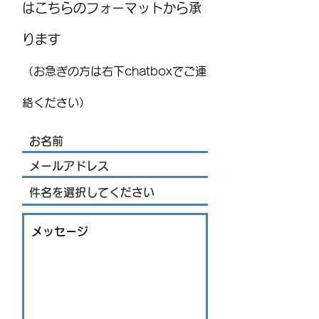
はこちらのフォーマットから承
ります
国際気球フェスティバル
MEXITOWN：メ
(FIG)2026、今年もレオンで
員向けアンケー
（お急ぎの方は右下chatboxでご連
開催！豪華ライブ出演者
を発表 海外アーティス
絡ください）
トや約200機の熱気球が集
結