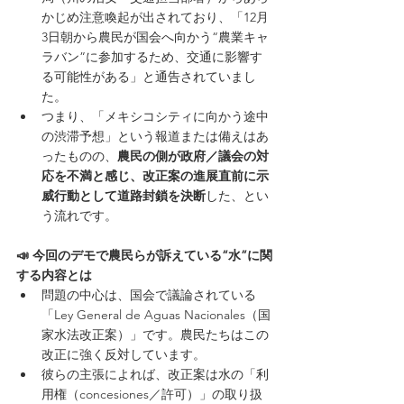
かじめ注意喚起が出されており、「12月
3日朝から農民が国会へ向かう“農業キャ
ラバン”に参加するため、交通に影響す
る可能性がある」と通告されていまし
た。
つまり、「メキシコシティに向かう途中
の渋滞予想」という報道または備えはあ
ったものの、
農民の側が政府／議会の対
応を不満と感じ、改正案の進展直前に示
威行動として道路封鎖を決断
した、とい
う流れです。
📣 今回のデモで農民らが訴えている“水”に関
する内容とは
問題の中心は、国会で議論されている
「Ley General de Aguas Nacionales（国
家水法改正案）」です。農民たちはこの
改正に強く反対しています。
彼らの主張によれば、改正案は水の「利
用権（concesiones／許可）」の取り扱