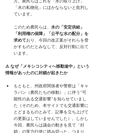
方。農民らはこれを「水の取り上げ」
「水の私物化」にほかならないと批判し
ています。
このため農民らは、
水の「安定供給」
「利用権の保障」「公平な水の配分」を
求めて
おり、今回の改正案がそれらを脅
かすものだとみなして、反対行動に出て
います。 
⚠️ なぜ「メキシコシティへ移動途中」という
情報があったのに封鎖が起きたか
もともと、州政府関係者や警察は「キャ
ラバン（農民たちの移動）」に伴う“可
能性のある交通影響”を知らせていまし
た（そのため、本サイトでも交通影響に
とどまるものとみて、記事を立ち上げて
の更新はしていませんでした）。しかし
今回、農民らは議会の動きを見て「封
鎖」の実力行使に踏み切った。つまり