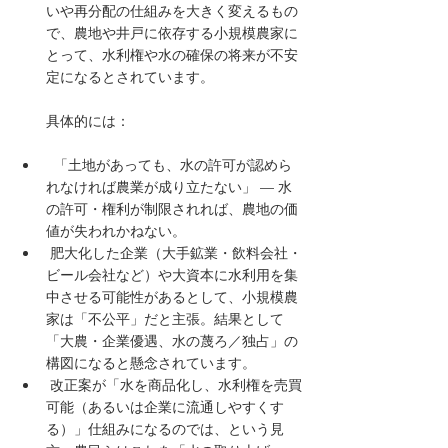
いや再分配の仕組みを大きく変えるもの
で、農地や井戸に依存する小規模農家に
とって、水利権や水の確保の将来が不安
定になるとされています。
具体的には：
  「土地があっても、水の許可が認めら
れなければ農業が成り立たない」 — 水
の許可・権利が制限されれば、農地の価
値が失われかねない。
 肥大化した企業（大手鉱業・飲料会社・
ビール会社など）や大資本に水利用を集
中させる可能性があるとして、小規模農
家は「不公平」だと主張。結果として
「大農・企業優遇、水の蔑ろ／独占」の
構図になると懸念されています。 
 改正案が「水を商品化し、水利権を売買
可能（あるいは企業に流通しやすくす
る）」仕組みになるのでは、という見