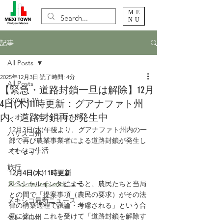
ME
NU
記事
All Posts
2025年12月3日
読了時間: 4分
All Posts
【緊急・道路封鎖一旦は解除】12月
COVID-19
4日(木)11時更新：グアナファト州
内、道路封鎖再び発生中
レオン・グアナファト州
12月3日(水)午後より、グアナファト州内の一
ハリスコ州
部で再び農業事業者による道路封鎖が発生し
メキシコ生活
ています。
旅行
12月4日(木)11時更新
スペシャルインタビュー
El Sol de Irapuato
によると、農民たちと当局
との間で「提案事項（農民の要求）がその法
メキシコ最新ニュース
律の構築過程で議論・考慮される」という合
意に達し、これを受けて「道路封鎖を解除す
ケレタロ州