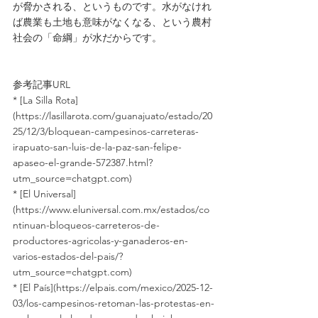
が脅かされる、というものです。水がなけれ
ば農業も土地も意味がなくなる、という農村
社会の「命綱」が水だからです。
参考記事URL
* [La Silla Rota]
(https://lasillarota.com/guanajuato/estado/20
25/12/3/bloquean-campesinos-carreteras-
irapuato-san-luis-de-la-paz-san-felipe-
apaseo-el-grande-572387.html?
utm_source=chatgpt.com)
* [El Universal]
(https://www.eluniversal.com.mx/estados/co
ntinuan-bloqueos-carreteros-de-
productores-agricolas-y-ganaderos-en-
varios-estados-del-pais/?
utm_source=chatgpt.com)
* [El País](https://elpais.com/mexico/2025-12-
03/los-campesinos-retoman-las-protestas-en-