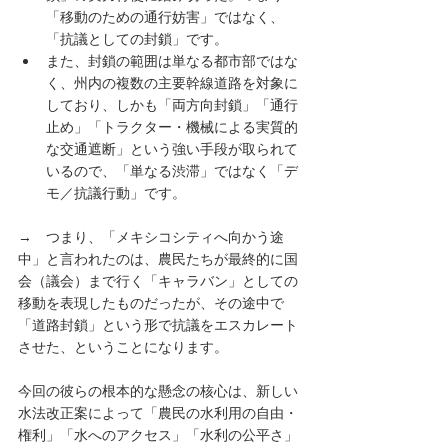
「移動のための通行妨害」ではなく、
「抗議としての封鎖」です。
また、封鎖の範囲は単なる都市部ではな
く、州内の複数の主要幹線道路を対象に
しており、しかも「両方向封鎖」「通行
止め」「トラクター・機械による実質的
な交通遮断」という強い手段が取られて
いるので、「単なる渋滞」ではなく「デ
モ／抗議行動」です。
→　つまり、「メキシコシティへ向かう途
中」と言われたのは、農民たちが最終的に国
会（議会）まで行く「キャラバン」としての
移動を表現したものだったが、その途中で
「道路封鎖」という形で抗議をエスカレート
させた、ということになります。
今回の彼らの根本的な懸念の核心は、新しい
水法改正案によって「農民の水利用の自由・
権利」「水へのアクセス」「水利の公平さ」