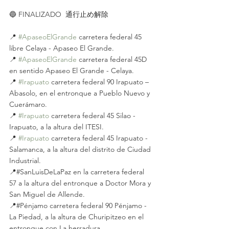
🔵 FINALIZADO  通行止め解除
📍 
#ApaseoElGrande
 carretera federal 45 
libre Celaya - Apaseo El Grande.
📍 
#ApaseoElGrande
 carretera federal 45D 
en sentido Apaseo El Grande - Celaya.
📍 
#Irapuato
 carretera federal 90 Irapuato – 
Abasolo, en el entronque a Pueblo Nuevo y 
Cuerámaro.
📍 
#Irapuato
 carretera federal 45 Silao - 
Irapuato, a la altura del ITESI.
📍 
#Irapuato
 carretera federal 45 Irapuato - 
Salamanca, a la altura del distrito de Ciudad 
Industrial.
📍#SanLuisDeLaPaz en la carretera federal 
57 a la altura del entronque a Doctor Mora y 
San Miguel de Allende.
📍#Pénjamo carretera federal 90 Pénjamo - 
La Piedad, a la altura de Churipitzeo en el 
entronque con La herradura.