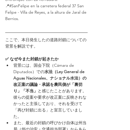
📍#SanFelipe en la carretera federal 37 San 
Felipe - Villa de Reyes, a la altura de Jaral de 
Berrios.
ここで、本日発生したの道路封鎖についての
背景を解説です。
✅ なぜ今また封鎖が起きたか
背景には、国会下院（Cámara de 
Diputados）での
水法（Ley General de 
Aguas Nacionales、ナショナル水法）の
改正案の議論・承認を農民側が「裏切
り」「不当」
と感じたことがあります。
彼らの提案や要求が改正案に反映されな
かったと主張しており、それを受けて
「再び封鎖に出る」と宣言していまし
た。
また、最近の封鎖の呼びかけ自体は州当
局（州の治安・交通担当部署）からあら