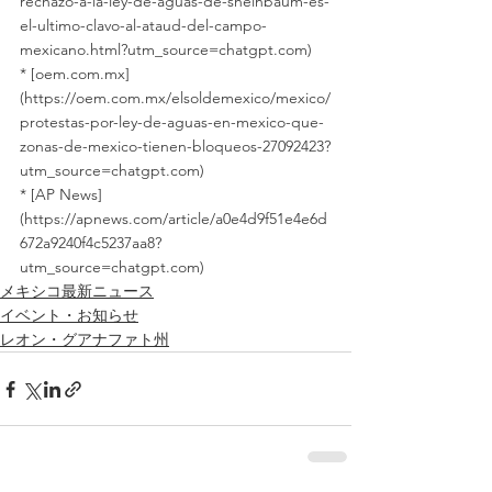
rechazo-a-la-ley-de-aguas-de-sheinbaum-es-
el-ultimo-clavo-al-ataud-del-campo-
mexicano.html?utm_source=chatgpt.com)
* [oem.com.mx]
(https://oem.com.mx/elsoldemexico/mexico/
protestas-por-ley-de-aguas-en-mexico-que-
zonas-de-mexico-tienen-bloqueos-27092423?
utm_source=chatgpt.com)
* [AP News]
(https://apnews.com/article/a0e4d9f51e4e6d
672a9240f4c5237aa8?
utm_source=chatgpt.com)
メキシコ最新ニュース
イベント・お知らせ
レオン・グアナファト州