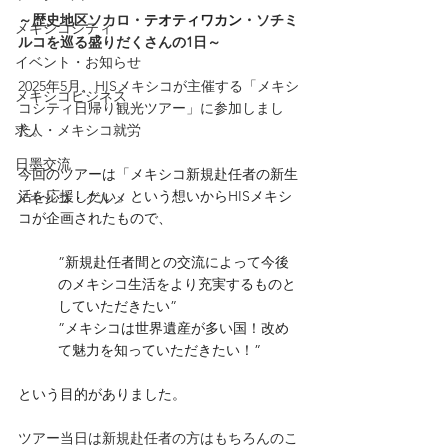
～歴史地区ソカロ・
テオティワカン
・ソチミ
メキシコシティ
ルコを巡る盛りだくさんの1日～
イベント・お知らせ
2025年5月、HISメキシコが主催する「メキシ
メキシコビジネス
コシティ日帰り観光ツアー」に参加しまし
た。
求人・メキシコ就労
日墨交流
今回のツアーは「メキシコ新規赴任者の新生
活を応援したい」という想いからHISメキシ
メキシコ・グルメ
コが企画されたもので、
”新規赴任者間との交流によって今後
のメキシコ生活をより充実するものと
していただきたい”
”メキシコは世界遺産が多い国！改め
て魅力を知っていただきたい！”
という目的がありました。
ツアー当日は新規赴任者の方はもちろんのこ