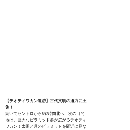
【テオティワカン遺跡】古代文明の迫力に圧
倒！
続いてセントロから約2時間北へ。次の目的
地は、巨大なピラミッド群が広がる
テオティ
ワカン
！太陽と月のピラミッドを間近に見な