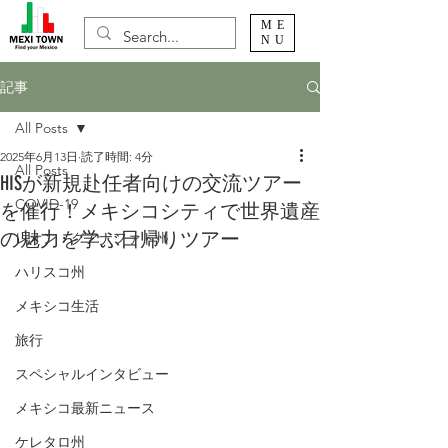
ME
NU
記事
All Posts
2025年6月13日
読了時間: 4分
All Posts
HISが新規赴任者向けの交流ツアー
COVID-19
を催行！メキシコシティで世界遺産
の魅力を学ぶ日帰りツアー
レオン・グアナファト州
ハリスコ州
メキシコ生活
旅行
スペシャルインタビュー
メキシコ最新ニュース
ケレタロ州