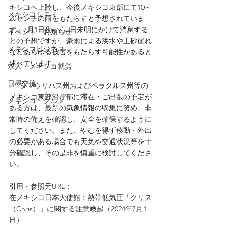
キシコへ上陸し、今後メキシコ東部にて10～
メキシコシティ
20センチの雨をもたらすと予想されていま
す。7月1日夜から2日未明にかけて消息する
イベント・お知らせ
との予想ですが、豪雨による洪水や土砂崩れ
メキシコビジネス
などあらゆる被害をもたらす可能性があると
述べています。
求人・メキシコ就労
日墨交流
2　タマウリパス州およびベラクルス州等の
メキシコ東部沿岸部に滞在・ご出張の予定が
メキシコ・グルメ
ある方は、最新の気象情報の収集に努め、非
常時の備えを確認し、安全を確保するように
してください。また、やむを得ず移動・外出
の必要がある場合でも天気や交通状況等を十
分確認し、その是非を慎重に検討してくださ
い。
引用・参照元URL：
在メキシコ日本大使館：熱帯低気圧「クリス
（Chris）」に関する注意喚起（2024年7月1
日）