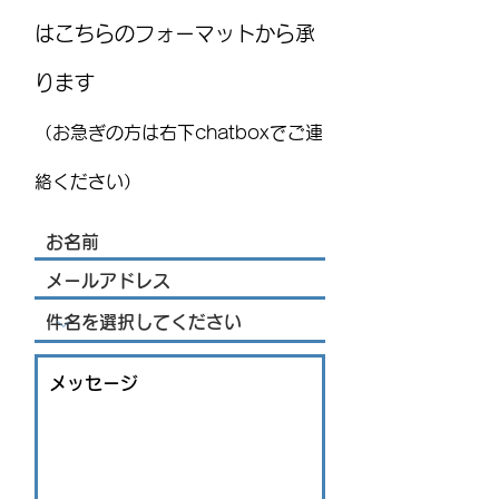
はこちらのフォーマットから承
ります
※一部更新【速報】メキ
メキシコ教育省が202
シコ南部でマグニチュー
年度の学校カレ
（お急ぎの方は右下chatboxでご連
ド7.4の地震 チアパス州
発表 新学期は8
沖が震源 政府が被害状
タート
絡ください）
況を確認中