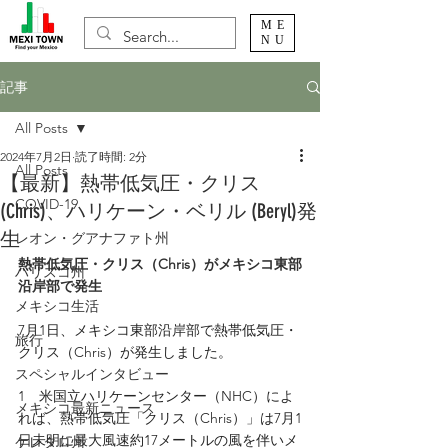
ME
NU
記事
All Posts
2024年7月2日
読了時間: 2分
All Posts
【最新】熱帯低気圧・クリス
COVID-19
(Chris)、ハリケーン・ベリル (Beryl)発
生
レオン・グアナファト州
熱帯低気圧・クリス（Chris）がメキシコ東部
ハリスコ州
沿岸部で発生
メキシコ生活
7月1日、メキシコ東部沿岸部で熱帯低気圧・
旅行
クリス（Chris）が発生しました。
スペシャルインタビュー
1　米国立ハリケーンセンター（NHC）によ
メキシコ最新ニュース
れば、熱帯低気圧「クリス（Chris）」は7月1
日未明に最大風速約17メートルの風を伴いメ
ケレタロ州