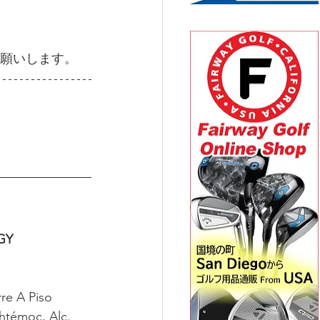
願いします。
GY 
e A Piso 
htémoc, Alc. 