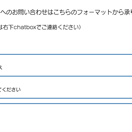
WNへのお問い合わせはこちらのフォーマットから承
右下chatboxでご連絡ください）
7月前半のメキシコ消費者物
価の上昇率は：JIGYOU SUPPORT
STRATEGY ニュースレター