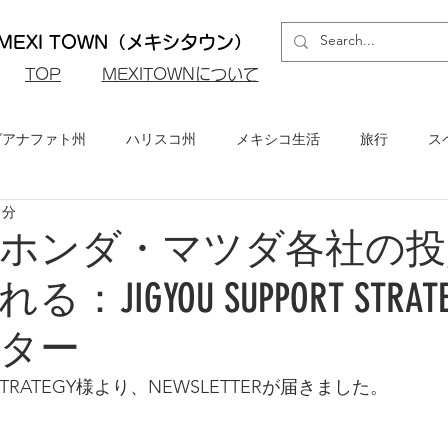
EXI TOWN（メキシタウン）
​TOP
MEXITOWNについて
グアナファト州
ハリスコ州
メキシコ生活
旅行
ス
1分
ロ州
メキシコシティ
イベント・お知らせ
メキシコビ
ホンダ・マツダ各社の投
JIGYOU SUPPORT STRAT
メキシコ・グルメ
ター
T STRATEGY様より、NEWSLETTERが届きました。