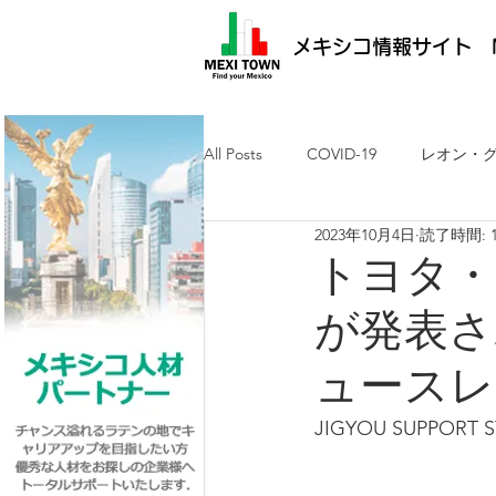
メキシコ情報サイト M
All Posts
COVID-19
レオン・
2023年10月4日
読了時間: 
メキシコ最新ニュース
ケレタ
トヨタ・
が発表される：
求人・メキシコ就労
日墨交流
ュースレ
JIGYOU SUPPOR