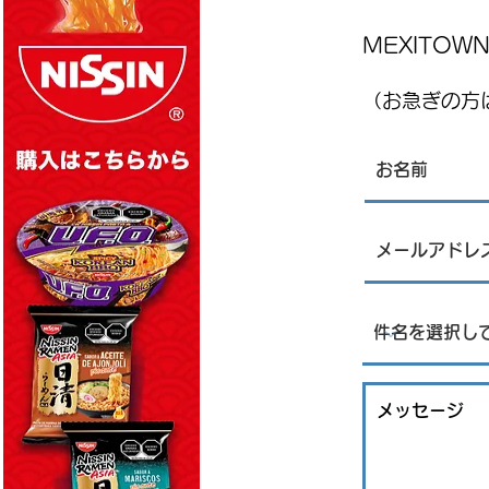
MEXITO
（お急ぎの方は
Kia、ヌエボ・レオン州で電気
自動車を生産すると発表：
JIGYOU SUPPORT STRATEGY ニュース
レター