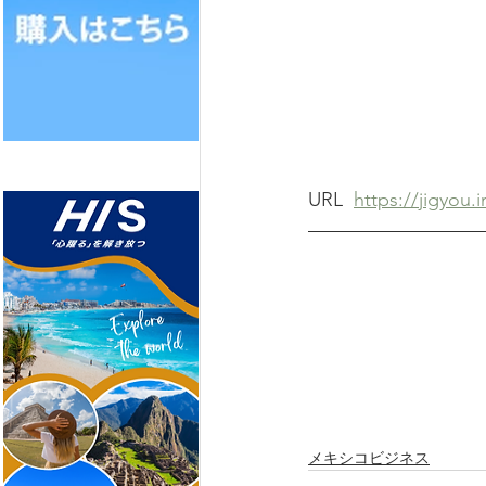
URL  
https://jigyou.
メキシコビジネス