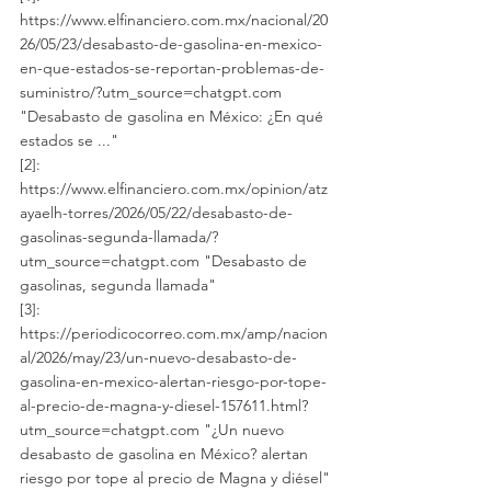
https://www.elfinanciero.com.mx/nacional/20
26/05/23/desabasto-de-gasolina-en-mexico-
en-que-estados-se-reportan-problemas-de-
suministro/?utm_source=chatgpt.com 
"Desabasto de gasolina en México: ¿En qué 
estados se ..."
[2]: 
https://www.elfinanciero.com.mx/opinion/atz
ayaelh-torres/2026/05/22/desabasto-de-
gasolinas-segunda-llamada/?
utm_source=chatgpt.com "Desabasto de 
gasolinas, segunda llamada"
[3]: 
https://periodicocorreo.com.mx/amp/nacion
al/2026/may/23/un-nuevo-desabasto-de-
gasolina-en-mexico-alertan-riesgo-por-tope-
al-precio-de-magna-y-diesel-157611.html?
utm_source=chatgpt.com "¿Un nuevo 
desabasto de gasolina en México? alertan 
riesgo por tope al precio de Magna y diésel"