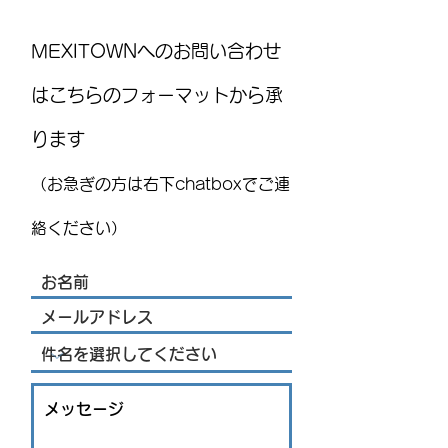
MEXITOWNへのお問い合わせ
はこちらのフォーマットから承
ります
※一部更新【速報】メキ
メキシコ教育省が202
シコ南部でマグニチュー
年度の学校カレ
（お急ぎの方は右下chatboxでご連
ド7.4の地震 チアパス州
発表 新学期は8
沖が震源 政府が被害状
タート
絡ください）
況を確認中