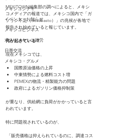
MEXITOWN編集部の調べによると、メキシ
メキシコシティ
コメディアの報道では、メキシコ国内で「ガ
イベント・お知らせ
ソリン不足（desabasto）」の兆候が各地で
報告され始めていると報じています。
メキシコビジネス
求人・メキシコ就労
何が起きている？
日墨交流
現在メキシコでは、
メキシコ・グルメ
国際原油価格の上昇
中東情勢による燃料コスト増
PEMEXの物流・精製能力の問題
政府によるガソリン価格抑制策
が重なり、供給網に負荷がかかっていると言
われています。 
特に問題視されているのが、
 「販売価格は抑えられているのに、調達コス