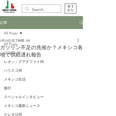
ME
NU
記事
All Posts
5月24日
読了時間: 3分
All Posts
ガソリン不足の兆候か？メキシコ各
COVID-19
地で供給遅れ報告
レオン・グアナファト州
ハリスコ州
メキシコ生活
旅行
スペシャルインタビュー
メキシコ最新ニュース
ケレタロ州