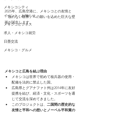
メキシコシティ
2025年、広島空港に、メキシコとの友情と
イベント・お知らせ
「核のない世界」への願いを込めた巨大な壁
画が誕生します。
メキシコビジネス
求人・メキシコ就労
日墨交流
メキシコ・グルメ
メキシコと広島を結ぶ理由
メキシコは世界で初めて核兵器の使用・
配備を法的に禁止した国。
広島県とグアナファト州は2014年に友好
提携を結び、経済・文化・スポーツを通
じて交流を深めてきました。
このプロジェクトは、
二国間の歴史的な
友情と平和への想いとノーベル平和賞の