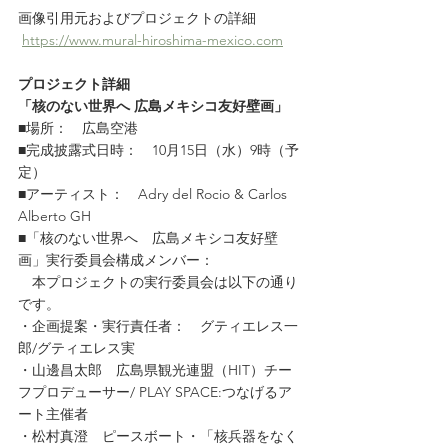
画像引用元およびプロジェクトの詳細
https://www.mural-hiroshima-mexico.com
プロジェクト詳細
「核のない世界へ 広島メキシコ友好壁画」
■場所：　広島空港
■完成披露式日時：　10月15日（水）9時（予
定）
■アーティスト：　Adry del Rocio & Carlos 
Alberto GH
■「核のない世界へ　広島メキシコ友好壁
画」実行委員会構成メンバー：
　本プロジェクトの実行委員会は以下の通り
です。
・企画提案・実行責任者：　グティエレス一
郎/グティエレス実
・山邊昌太郎　広島県観光連盟（HIT）チー
フプロデューサー/ PLAY SPACE:つなげるア
ート主催者
・松村真澄　ピースボート・「核兵器をなく