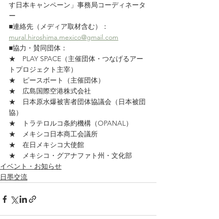
す日本キャンペーン」事務局コーディネータ
ー
■連絡先（メディア取材含む）：　
mural.hiroshima.mexico@gmail.com
■協力・賛同団体：
★　PLAY SPACE（主催団体・つなげるアー
トプロジェクト主宰）
★　ピースボート（主催団体）
★　広島国際空港株式会社
★　日本原水爆被害者団体協議会（日本被団
協）
★　トラテロルコ条約機構（OPANAL）
★　メキシコ日本商工会議所
★　在日メキシコ大使館
★　メキシコ・グアナファト州・文化部
イベント・お知らせ
日墨交流