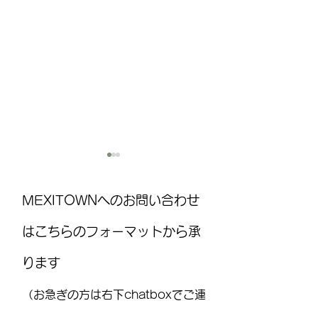
MEXITOWNへのお問い合わせ
はこちらのフォーマットから承
ります
国際気球フェスティバル
MEXITOWN：メ
(FIG)2026、今年もレオンで
員向けアンケー
（お急ぎの方は右下chatboxでご連
開催！豪華ライブ出演者