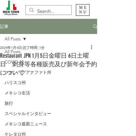
ME
NU
記事
All Posts
2024年1月4日
読了時間: 1分
All Posts
Restaurant JPN 1月5日金曜日 6日土曜
COVID-19
日 刺身等各種販売及び新年会予約
について
レオン・グアナファト州
ハリスコ州
メキシコ生活
旅行
スペシャルインタビュー
メキシコ最新ニュース
ケレタロ州