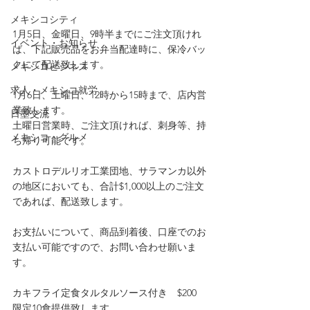
メキシコシティ
1月5日、金曜日、9時半までにご注文頂けれ
イベント・お知らせ
ば、下記販売品をお弁当配達時に、保冷バッ
クにて配送致します。
メキシコビジネス
求人・メキシコ就労
1月6日、土曜日、12時から15時まで、店内営
業致します。
日墨交流
土曜日営業時、ご注文頂ければ、刺身等、持
メキシコ・グルメ
ち帰り可能です。
カストロデルリオ工業団地、サラマンカ以外
の地区においても、合計$1,000以上のご注文
であれば、配送致します。
お支払いについて、商品到着後、口座でのお
支払い可能ですので、お問い合わせ願いま
す。
カキフライ定食タルタルソース付き　$200　
限定10食提供致します　