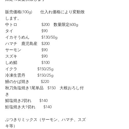
販売価格(100g)　　仕入れ価格により変動致
します。
中トロ　　　　　　$200　数量限定600g
タイ　　　　　　　$90　
イカそうめん　　　$130/50g
ハマチ　鹿児島産　$200 
サーモン　　　　　$90
スズキ　　　　　　$90
しめ鯖　　　　　　$100
イクラ　　　　　$150/25g
冷凍生雲丹　　　$150/25g
鰻のかば焼き   　　$220
秋刀魚塩焼き1尾単品　$150　大根おろし付
き 
鯖塩焼き2切れ　　$140　　
鮭塩焼き大1切れ　　$140
ぶつきりミックス（サーモン、ハマチ、スズ
キ等）