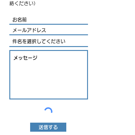
を発表 海外アーティス
絡ください）
トや約200機の熱気球が集
結
送信する