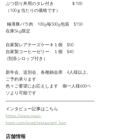
ぶつ切り丼用のタレ付き　　　　＄100　
（100ｇ当たりの価格です）
 極薄豚バラ肉　100g毎500g包装　$150　　
在庫5kg限定
自家製レアチーズケーキ１個　$50
自家製コーヒーゼリー　１個　$40
 (別添シロップ付き）
新年会、送別会、各種鍋会席　4人様以上、
ご予約承ります
色々ご要望にお応えします　御一人様600ペ
ソより可能です
インタビュー記事はこちら
https://www.mexi-
town.com/post/restaurant_ken
店舗情報