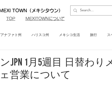
EXI TOWN（メキシタウン）
​TOP
MEXITOWNについて
グアナファト州
ハリスコ州
メキシコ生活
旅行
ス
ロ州
メキシコシティ
イベント・お知らせ
メキシコビ
JPN 1月5週目 日替わり
ェ営業について
メキシコ・グルメ