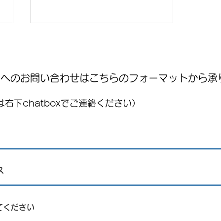
WNへのお問い合わせはこちらのフォーマットから承
右下chatboxでご連絡ください）
国際気球フェスティバル
(FIG)2026、今年もレオンで開
催！豪華ライブ出演者を発
表 海外アーティストや約200
機の熱気球が集結