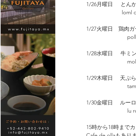
1/26月曜日     
　　　　         loml 
1/27火曜日　鶏肉
      
1/28水曜日    
     
1/29木曜日　 天
      
1/30金曜日　 ルー
      
15時から18時ま
Cafe de ollaもあ