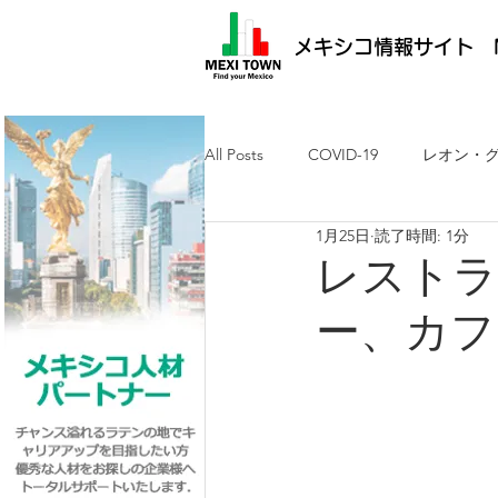
メキシコ情報サイト M
All Posts
COVID-19
レオン・
1月25日
読了時間: 1分
メキシコ最新ニュース
ケレタ
レストラン
ー、カフ
求人・メキシコ就労
日墨交流