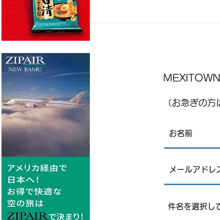
MEXITO
（お急ぎの方は
レストランJPN 8月7日金曜日
、8月8日土曜日店内営業にて
刺身販売について