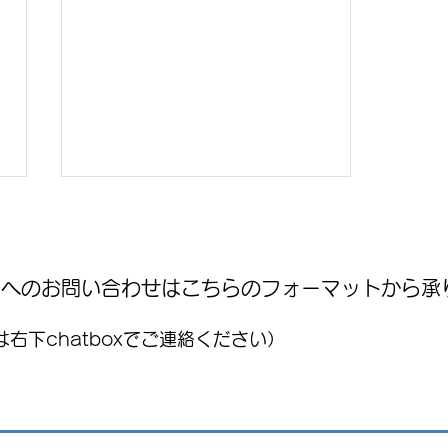
WNへのお問い合わせはこちらのフォーマットから承
右下chatboxでご連絡ください）
国際気球フェスティバル
(FIG)2026、今年もレオンで開
催！豪華ライブ出演者を発
表 海外アーティストや約200