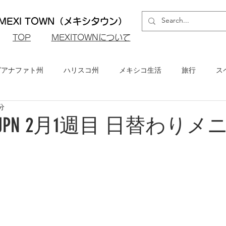
EXI TOWN（メキシタウン）
​TOP
MEXITOWNについて
グアナファト州
ハリスコ州
メキシコ生活
旅行
ス
分
ロ州
メキシコシティ
イベント・お知らせ
メキシコビ
rant JPN 2月1週目 日替わり
メキシコ・グルメ