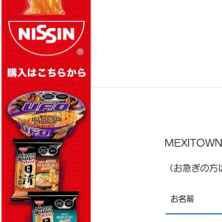
MEXITO
（お急ぎの方は
レストランJPN 8月7日金曜日
、8月8日土曜日店内営業にて
刺身販売について