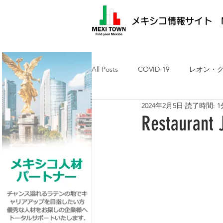
メキシコ情報サイト M
All Posts
COVID-19
レオン・
2024年2月5日
読了時間: 1
メキシコ最新ニュース
ケレタ
Restau
求人・メキシコ就労
日墨交流