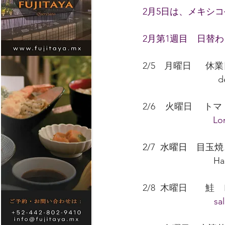
2月5日は、メキシ
2月第1週目　日替
2/5　月曜日　  休
                           
2/6    火曜日　
　　　　　          Lom
2/7  水曜日　目
  　　　　　　　 Hanba
2/8  木曜日　　
　　　　              s