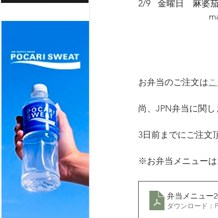
2/9   金曜日　麻婆
                          
お弁当のご注文は
こ
尚、JPN弁当に関
3日前までにご注文頂
※お弁当メニューは
弁当メニュー20
ダウンロード：PDF