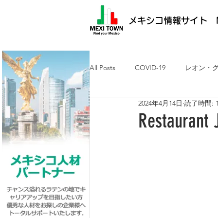
メキシコ情報サイト M
All Posts
COVID-19
レオン・
2024年4月14日
読了時間: 
メキシコ最新ニュース
ケレタ
Restau
求人・メキシコ就労
日墨交流