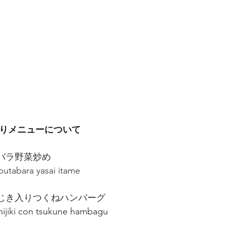
わりメニューについて　
　豚バラ野菜炒め
      butabara yasai itame
　　ひじき入りつくねハンバーグ
       hijiki con tsukune hambagu