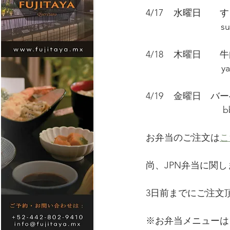
4/17    水曜日　
   　　　　　　　 suk
4/18    木曜日
  　　　　             
4/19    金曜日
                           
お弁当のご注文は
こ
尚、JPN弁当に関
3日前までにご注文頂
※お弁当メニューは