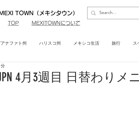
EXI TOWN（メキシタウン）
​TOP
MEXITOWNについて
グアナファト州
ハリスコ州
メキシコ生活
旅行
ス
1分
ロ州
メキシコシティ
イベント・お知らせ
メキシコビ
rant JPN 4月3週目 日替わり
メキシコ・グルメ