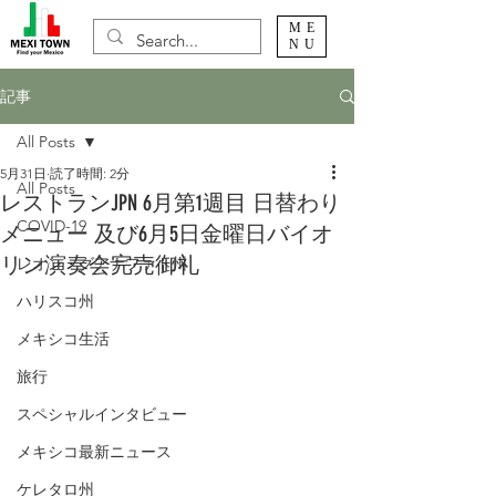
ME
NU
記事
All Posts
5月31日
読了時間: 2分
All Posts
レストランJPN 6月第1週目 日替わり
COVID-19
メニュー 及び6月5日金曜日バイオ
リン演奏会完売御礼
レオン・グアナファト州
ハリスコ州
メキシコ生活
旅行
スペシャルインタビュー
メキシコ最新ニュース
ケレタロ州