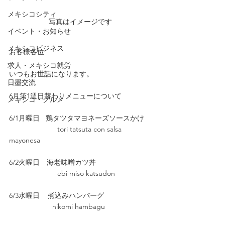
メキシコシティ
写真はイメージです
イベント・お知らせ
メキシコビジネス
お客様各位
求人・メキシコ就労
いつもお世話になります。
日墨交流
6月第1週日替わりメニューについて
メキシコ・グルメ
6/1月曜日   鶏タツタマヨネーズソースかけ
                        tori tatsuta con salsa 
mayonesa
6/2火曜日　海老味噌カツ丼
                        ebi miso katsudon
6/3水曜日    煮込みハンバーグ
　　　           nikomi hambagu