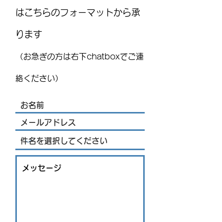
はこちらのフォーマットから承
ります
国際気球フェスティバル
MEXITOWN：メ
(FIG)2026、今年もレオンで
員向けアンケー
（お急ぎの方は右下chatboxでご連
開催！豪華ライブ出演者
を発表 海外アーティス
絡ください）
トや約200機の熱気球が集
結