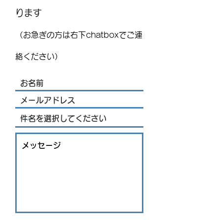
ります
国際気球フェスティバル
MEXITOWN：メ
(FIG)2026、今年もレオンで
員向けアンケー
（お急ぎの方は右下chatboxでご連
開催！豪華ライブ出演者
を発表 海外アーティス
絡ください）
トや約200機の熱気球が集
結