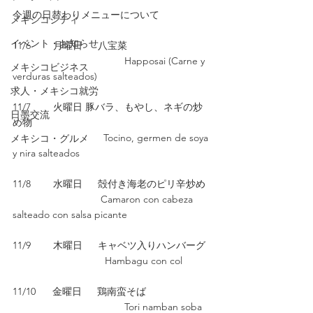
今週の日替わりメニューについて　
メキシコシティ
イベント・お知らせ
11/6        月曜日　  八宝菜
     				Happosai (Carne y 
メキシコビジネス
verduras salteados)
求人・メキシコ就労
11/7        火曜日 豚バラ、もやし、ネギの炒
日墨交流
め物　
　　　　　               Tocino, germen de soya 
メキシコ・グルメ
y nira salteados
11/8        水曜日　  殻付き海老のピリ辛炒め
　　　　　　　       Camaron con cabeza 
salteado con salsa picante
11/9        木曜日　  キャベツ入りハンバーグ
　　　　                   Hambagu con col
11/10      金曜日　  鶏南蛮そば
       				Tori namban soba