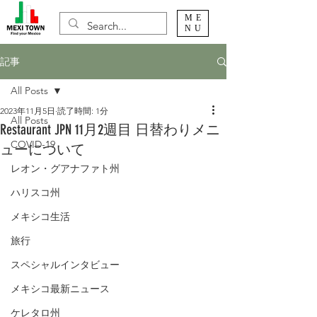
ME
NU
記事
All Posts
2023年11月5日
読了時間: 1分
All Posts
Restaurant JPN 11月2週目 日替わりメニ
COVID-19
ューについて
レオン・グアナファト州
ハリスコ州
メキシコ生活
旅行
スペシャルインタビュー
メキシコ最新ニュース
ケレタロ州