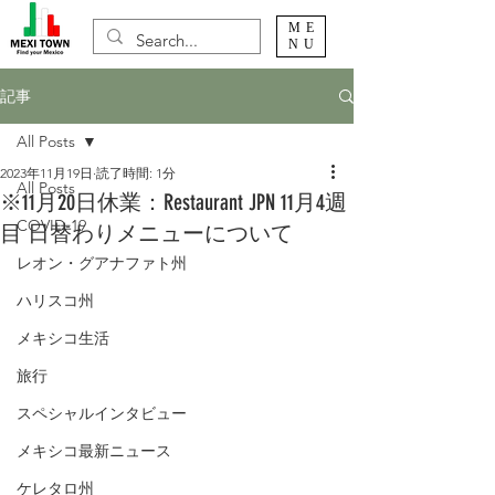
ME
NU
記事
All Posts
2023年11月19日
読了時間: 1分
All Posts
※11月20日休業：Restaurant JPN 11月4週
COVID-19
目 日替わりメニューについて
レオン・グアナファト州
ハリスコ州
メキシコ生活
旅行
スペシャルインタビュー
メキシコ最新ニュース
ケレタロ州