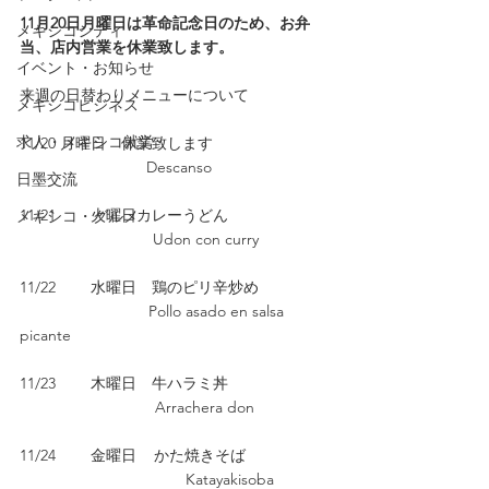
11月20日月曜日は革命記念日のため、お弁
メキシコシティ
当、店内営業を休業致します。
イベント・お知らせ
来週の日替わりメニューについて　
メキシコビジネス
求人・メキシコ就労
11/20 月曜日　休業致します
　　　　　　　　 Descanso
日墨交流
11/21        火曜日カレーうどん
メキシコ・グルメ
　　　　　             Udon con curry
11/22        水曜日　鶏のピリ辛炒め
　　　　　　　     Pollo asado en salsa 
picante
11/23        木曜日　牛ハラミ丼
　　　　                 Arrachera don
11/24        金曜日    かた焼きそば
			        Katayakisoba