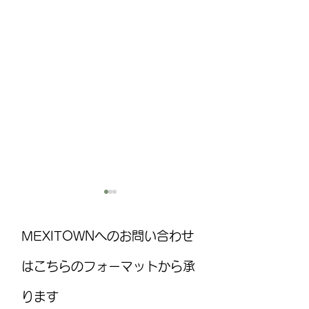
MEXITOWNへのお問い合わせ
はこちらのフォーマットから承
ります
MEXITOWN：メキシコの駐在
8月15日(土)は