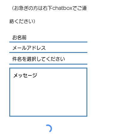
員向けアンケート
ト！ ：FUJITAYA QU
（お急ぎの方は右下chatboxでご連
りお知らせ
絡ください）