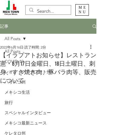
ME
NU
記事
All Posts
2022年6月16日
読了時間: 2分
All Posts
【イラプアトお知らせ】レストラン
COVID-19
憲・6月17日金曜日、18日土曜日、刺
身、すき焼き肉、豚バラ肉等、販売
レオン・グアナファト州
について
ハリスコ州
メキシコ生活
旅行
スペシャルインタビュー
メキシコ最新ニュース
ケレタロ州