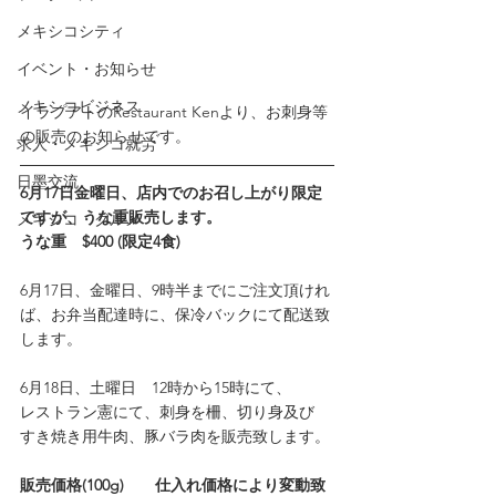
メキシコシティ
イベント・お知らせ
メキシコビジネス
イラプアトのRestaurant Kenより、お刺身等
の販売のお知らせです。
求人・メキシコ就労
日墨交流
6月17日金曜日、店内でのお召し上がり限定
ですが、うな重販売します。
メキシコ・グルメ
うな重　$400 (限定4食)
6月17日、金曜日、9時半までにご注文頂けれ
ば、お弁当配達時に、保冷バックにて配送致
します。
6月18日、土曜日　12時から15時にて、
レストラン憲にて、刺身を柵、切り身及び
すき焼き用牛肉、豚バラ肉を販売致します。
販売価格(100g)　　仕入れ価格により変動致