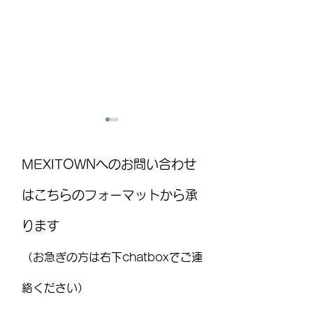
MEXITOWNへのお問い合わせ
はこちらのフォーマットから承
ります
国際気球フェスティバル
MEXITOWN：メ
(FIG)2026、今年もレオンで
員向けアンケー
（お急ぎの方は右下chatboxでご連
開催！豪華ライブ出演者
を発表 海外アーティス
絡ください）
トや約200機の熱気球が集