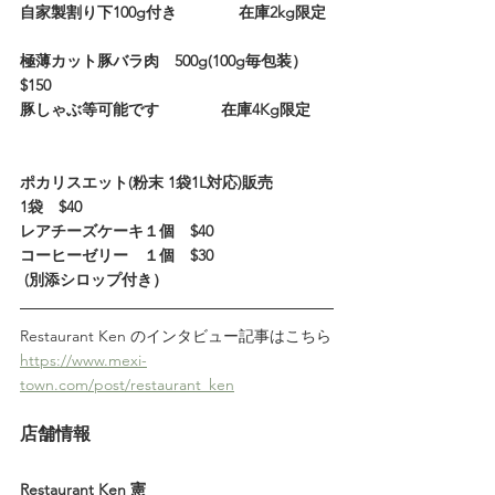
自家製割り下100g付き　　　　在庫2kg限定
極薄カット豚バラ肉　500g(100g毎包装）   
$150
豚しゃぶ等可能です　　　　在庫4Kg限定
ポカリスエット(粉末 1袋1L対応)販売
1袋　$40
レアチーズケーキ１個　$40 
コーヒーゼリー　１個　$30
 (別添シロップ付き）
Restaurant Ken のインタビュー記事はこちら
https://www.mexi-
town.com/post/restaurant_ken
店舗情報
Restaurant Ken 憲