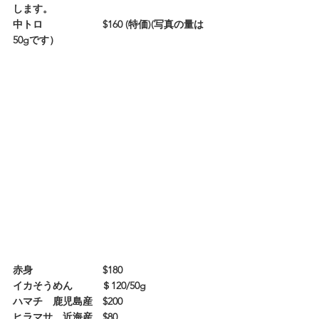
します。
中トロ　　　　　　$160 (特価)(写真の量は
50gです）
赤身　　　　　　　$180
イカそうめん   　　＄120/50g
ハマチ　鹿児島産　$200
ヒラマサ　近海産　$80