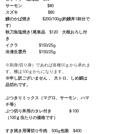
サーモン              　　$80
スズキ                  　　$80
鰻のかば焼き  　　 $200/100g(約鰻丼1杯分で
す)
秋刀魚塩焼き1尾単品　$120　大根おろし付
き
イクラ　　　　　$150/25g
冷凍生雲丹　　　$150/25g
※刺身(切り身）であれば各種50ｇから承れま
す。柵は100ｇからになります。
※申し訳ございません 、 大トロ、しめ鯖は
品切れです。
ぶつきりミックス（マグロ、サーモン、ハマ
チ等）
ぶつ切り丼用のタレ付き　　　　＄100　
（100ｇ当たりの価格です）
すき焼き用薄切り牛肉　500g包装　$400　　