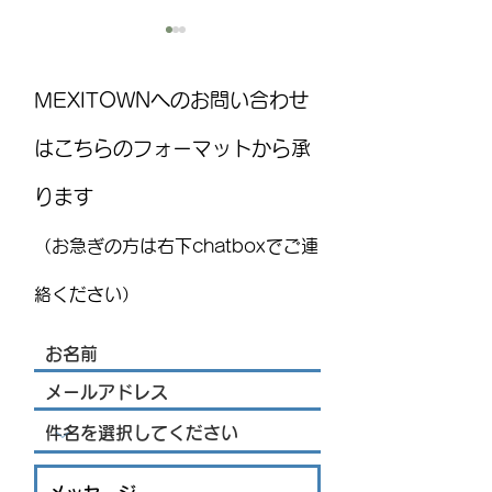
MEXITOWNへのお問い合わせ
はこちらのフォーマットから承
ります
国際気球フェスティバル
MEXITOWN：メ
(FIG)2026、今年もレオンで
員向けアンケー
（お急ぎの方は右下chatboxでご連
開催！豪華ライブ出演者
を発表 海外アーティス
絡ください）
トや約200機の熱気球が集
結