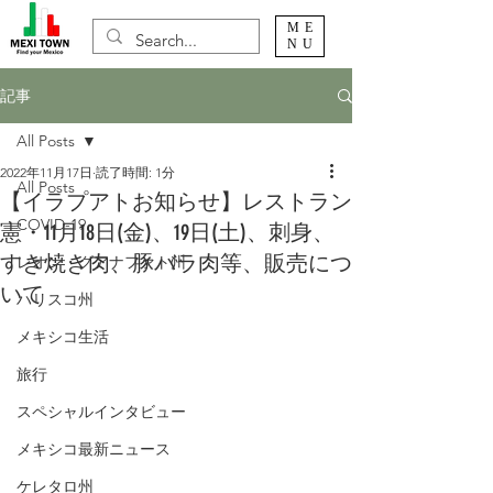
ME
NU
記事
All Posts
2022年11月17日
読了時間: 1分
All Posts
【イラプアトお知らせ】レストラン
COVID-19
憲・11月18日(金)、19日(土)、刺身、
すき焼き肉、豚バラ肉等、販売につ
レオン・グアナファト州
いて
ハリスコ州
メキシコ生活
旅行
スペシャルインタビュー
メキシコ最新ニュース
ケレタロ州