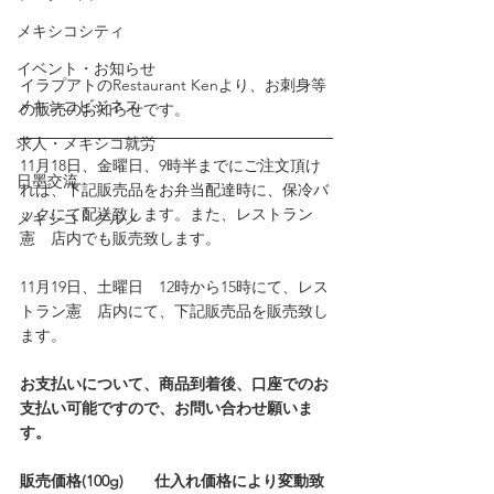
メキシコシティ
イベント・お知らせ
イラプアトのRestaurant Kenより、お刺身等
メキシコビジネス
の販売のお知らせです。
求人・メキシコ就労
11月18日、金曜日、9時半までにご注文頂け
日墨交流
れば、下記販売品をお弁当配達時に、保冷バ
ックにて配送致します。また、レストラン
メキシコ・グルメ
憲　店内でも販売致します。
11月19日、土曜日　12時から15時にて、レス
トラン憲　店内にて、下記販売品を販売致し
ます。
お支払いについて、商品到着後、口座でのお
支払い可能ですので、お問い合わせ願いま
す。
販売価格(100g)　　仕入れ価格により変動致