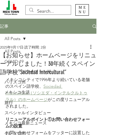
ME
NU
記事
All Posts
2025年9月17日
読了時間: 2分
All Posts
【お知らせ】ホームページをリニュ
COVID-19
ーアルしました！30年続くスペイン
語学校”Sociedad Intercultural”
レオン・グアナファト州
メキシコシティで1996年より続いている老舗
ハリスコ州
のスペイン語学校、
Sociedad 
メキシコ生活
Intercultural（ソシエダ・インテルクルトゥ
ラル）のホームページ
がこの度リニューアル
旅行
されました。
スペシャルインタビュー
リニューアルポイント①お問い合わせフォー
メキシコ最新ニュース
ムの設置
お問い合わせフォームをフッターに設置した
ケレタロ州