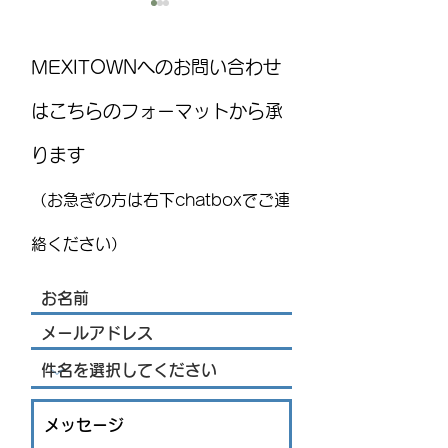
MEXITOWNへのお問い合わせ
はこちらのフォーマットから承
ります
Kia、ヌエボ・レオン州で
Sakanaya JAME
電気自動車を生産すると
寿司とラーメン
（お急ぎの方は右下chatboxでご連
発表：JIGYOU SUPPORT
ット！
STRATEGY ニュースレター
絡ください）