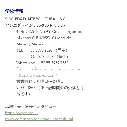
学校情報
SOCIEDAD INTERCULTURAL, S.C.
ソシエダ・インテルクルトゥラル
​住所：Cádiz No.95, Col. Insurgentes 
Mixcoac C.P. 03920, Ciudad de 
México, México
TEL  ： 55 5598 2520 （固定）
             55 5939 7382 （携帯）
WhatsApp :   52 55 5939 7382
E-mail：si@soc-intercultural.com.mx
https://www.si-sc.com/
​​営業時間​：月曜日〜金曜日　
9:00 - 18:00（※上記時間外の受講も可
能です）
広瀬社長・過去インタビュー
https://www.mexi-
town.com/post/sociedad_intercultural