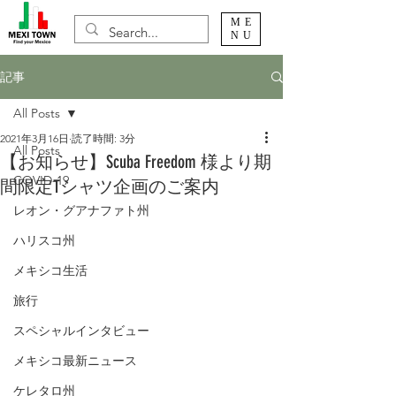
ME
NU
記事
All Posts
2021年3月16日
読了時間: 3分
All Posts
【お知らせ】Scuba Freedom 様より期
COVID-19
間限定Tシャツ企画のご案内
レオン・グアナファト州
ハリスコ州
メキシコ生活
旅行
スペシャルインタビュー
メキシコ最新ニュース
ケレタロ州