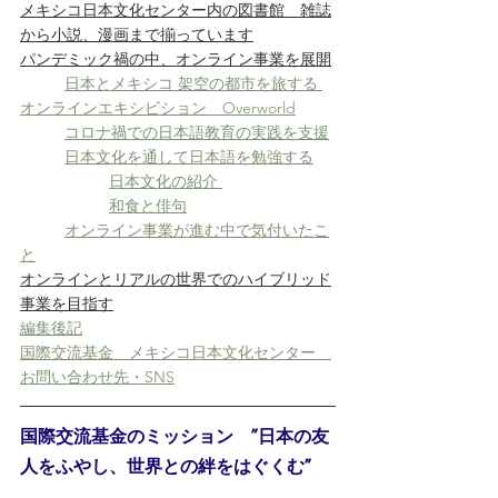
メキシコ日本文化センター内の図書館　雑誌
から小説、漫画まで揃っています
パンデミック禍の中、オンライン事業を展開
日本とメキシコ 架空の都市を旅する 
オンラインエキシビション　Overworld
コロナ禍での日本語教育の実践を支援
日本文化を通して日本語を勉強する
日本文化の紹介 
和食と俳句
オンライン事業が進む中で気付いたこ
と
オンラインとリアルの世界でのハイブリッド
事業を目指す
編集後記
国際交流基金　メキシコ日本文化センター　
お問い合わせ先・SNS
国際交流基金のミッション　”日本の友
人をふやし、世界との絆をはぐくむ”