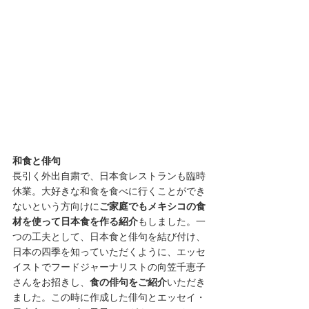
和食と俳句
長引く外出自粛で、日本食レストランも臨時
休業。大好きな和食を食べに行くことができ
ないという方向けに
ご家庭でもメキシコの食
材を使って日本食を作る紹介
もしました。一
つの工夫として、日本食と俳句を結び付け、
日本の四季を知っていただくように、エッセ
イストでフードジャーナリストの向笠千恵子
さんをお招きし、
食の俳句をご紹介
いただき
ました。この時に作成した俳句とエッセイ・