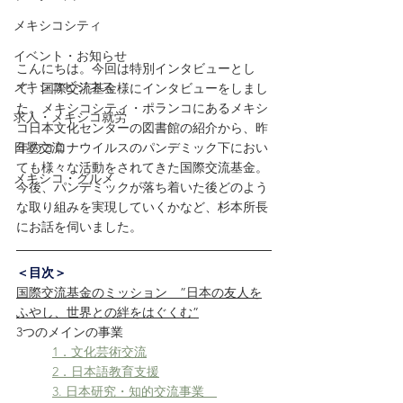
メキシコシティ
イベント・お知らせ
こんにちは。今回は特別インタビューとし
メキシコビジネス
て、国際交流基金様にインタビューをしまし
た。メキシコシティ・ポランコにあるメキシ
求人・メキシコ就労
コ日本文化センターの図書館の紹介から、昨
日墨交流
年のコロナウイルスのパンデミック下におい
ても様々な活動をされてきた国際交流基金。
メキシコ・グルメ
今後、パンデミックが落ち着いた後どのよう
な取り組みを実現していくかなど、杉本所長
にお話を伺いました。
＜目次＞
国際交流基金のミッション　”日本の友人を
ふやし、世界との絆をはぐくむ”
3つのメインの事業
1．文化芸術交流
2．日本語教育支援
3. 日本研究・知的交流事業　