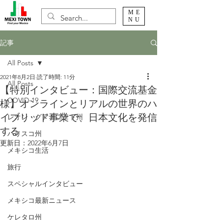
ME
NU
記事
All Posts
2021年8月2日
読了時間: 11分
All Posts
【特別インタビュー：国際交流基金
COVID-19
様】オンラインとリアルの世界のハ
イブリッド事業で、日本文化を発信
レオン・グアナファト州
する
ハリスコ州
更新日：
2022年6月7日
メキシコ生活
旅行
スペシャルインタビュー
メキシコ最新ニュース
ケレタロ州