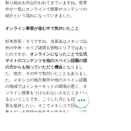
取り組みを沢山行われてきていますね。世界
中が一気にオンラインで授業やコンテンツの
紹介という流れになっていきました。
オンライン事業が進む中で気付いたこと
杉本所長：そうですね、当基金はメキシコ以
外の中米・カリブ諸国も管轄エリアではあっ
たのですが、
オンラインになったことで公式
サイトのコンテンツを他のスペイン語圏の国
の方からも知っていただく機会
となりまし
た。他方、その中で気付いたこともありまし
た。メキシコの地方都市や他のスペイン語圏
の地域ではインターネットの環境が悪く、オ
ンライン授業をうけられない人もたくさんい
るということです。こうした方にも日本語教
育を提供したい。そこでメキシコで日本語を
教えている現場の先生方と協力をし、
「IT環
境未整備地域・学習者向け日本語教育支援」
ハンドブック
を作成しました。
インターネッ