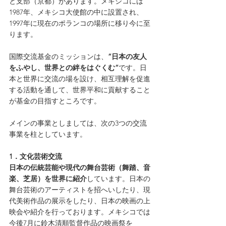
と支部（京都）があります。メキシコには
1987年、メキシコ大使館の中に設置され、
1997年に現在のポランコの場所に移り今に至
ります。
国際交流基金のミッションは、
”日本の友人
をふやし、世界との絆をはぐくむ”
です。日
本と世界に交流の場を設け、相互理解を促進
する活動を通して、世界平和に貢献すること
が基金の目指すところです。　
メインの事業としましては、次の3つの交流
事業を柱としています。
1．文化芸術交流
日本の伝統芸能や現代の舞台芸術（舞踏、音
楽、芝居）を世界に紹介
しています。日本の
舞台芸術のアーティストを招へいしたり、現
代美術作品の展示をしたり、日本の映画の上
映会や紹介を行っております。メキシコでは
今後7月に鈴木清順監督作品の映画祭を