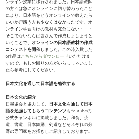
ンライン授業に移行されました。日本語教師
の方々は急にオンラインに切り替わったこと
により、日本語をどうオンラインで教えたら
いいか戸惑う方も少なくはなかったです。オ
ンライン学習向けの教材も充分にない・・・
そこでないならば皆さんで作成しましょうと
いうことで、
オンラインの日本語教材の作成
コンテストを開催
しました。この時入賞した
6作品は
こちらからダウンロード
いただけま
すので、もしお困りの方がいらっしゃいまし
たら参考にしてください。
日本文化を通して日本語を勉強する
日本文化の紹介
日墨協会と協力して、
日本文化を通して日本
語を勉強してもらうコンテンツ
もYoutubeの
公式チャンネルに掲載しました。和食、茶
道、書道、日本舞踊、剣道などそれぞれの分
野の専門家をお招きしご紹介しております。