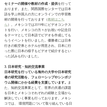
セミナーの開催や教材の作成・提供
を行って
おります。また、関西国際センターでは日本
語を学ぶ外国人の方にオンラインでの学習教
材の開発を行っております（
教材はこち
ら
）。メキシコでは2019年にビデオコンテス
トを行い、メキシコの方々がお祝いや記念日
をテーマとして日本語でビデオを作成しても
らうイベントを行いました。優勝者には日本
行きの航空券とホテルが用意され、日本に行
った際に日本の様子もビデオで紹介するとい
った試みも行いました。
3. 日本研究・知的交流事業　
日本研究を行っている海外の大学や日本研究
者の研究活動を、フェローシップやシンポジ
ウム開催にかかる経費を支援しています。
ま
た、知的交流事業として、世界の共通の課題
を日本とメキシコそれぞれの経験と立場から
解決していく事業も行っております。メキシ
コでは、 環境問題について取り組んでいる日