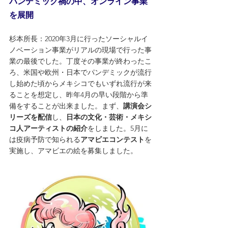
パンデミック禍の中、オンライン事業
を展開
杉本所長：2020年3月に行ったソーシャルイ
ノベーション事業がリアルの現場で行った事
業の最後でした。丁度その事業が終わったこ
ろ、米国や欧州・日本でパンデミックが流行
し始めた頃からメキシコでもいずれ流行が来
ることを想定し、昨年4月の早い段階から準
備をすることが出来ました。まず、
講演会シ
リーズを配信
し、
日本の文化・芸術・メキシ
コ人アーティストの紹介
をしました。5月に
は疫病予防で知られる
アマビエコンテスト
を
実施し、アマビエの絵を募集しました。